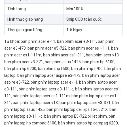
Tình trạng
Mới 100%
Hình thức giao hàng
Ship COD toàn quốc
Thời gian giao hàng
1-5 Ngày
Từ khóa:
ban phim acer e-11
,
ban phim acer e3-111
,
ban phim
acer e3-473
,
ban phim acer e5-722
,
ban phim acer es1-111
,
ban
phim acer es1-111m
,
ban phim acer es1-311
,
ban phim acer v13
,
ban phim acer v3-371
,
ban phim asus 1425
,
ban phim hp 6100
,
bàn phím hp 6200
,
ban phim hp f500
,
ban phim hp f700
,
bàn phím
laptop
,
bàn phím laptop acer aspire e3-473
,
bàn phím laptop acer
aspire e5-722
,
bàn phím laptop acer e-11
,
bàn phím laptop acer
e3-111
,
bàn phím laptop acer e3-111-c
,
bàn phím laptop acer es1-
111
,
bàn phím laptop acer es1-111m
,
bàn phím laptop acer es1-
311
,
bàn phím laptop acer v13
,
bàn phím laptop acer v3-371
,
bàn
phím laptop asus 1425
,
bàn phím laptop dell xps 15-L521X
,
ban
phim laptop e3-111-c
,
bàn phím laptop E5-722 bi liet phim
,
bàn
phím laptop hp compaq 6100
,
bàn phím laptop hp compaq 6200
,