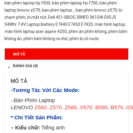
bàn phím laptop hp f500
,
bàn phím laptop hp f700
,
bàn phím
laptop lenovo z570
,
ban phim laptop..
,
ban phim lenovo z570
,
bị
chạm phím
,
bị mất nút
,
Dell 451-BBOG 3RNFD 5K1GW G95J5
54Whr 7.4V Laptop Battery E7440 E7450 E7420
,
màn hình laptop
,
màn hình laptop acer aspire 4250
,
phím ăn phím không
,
phím bấm
không ăn
,
phím bấm không ra chữ
,
phím bị vô nước.
MÔ TẢ
ĐÁNH GIÁ (0)
MÔ TẢ
-Tương Tác Với Các Mode:
–
Bàn Phím Laptop
LENOVO
Z560..Z570..
Z565..V570..B585..B575..
G5
* Chi Tiết Sản Phẩm:
– Kiểu chữ:
Tiếng anh