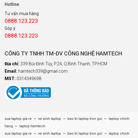
Hotline
Tư vấn mua hàng
0888.123.223
Góp ý
0888.123.223
CÔNG TY TNHH TM-DV CÔNG NGHỆ HAMTECH
Địa chỉ:
339 Bùi Đình Túy, P.24, Q.Bình Thạnh, TP.HCM
Email:
hamtech339@gmail.com
MST:
0314349698
–
–
–
sua laptop gia re
ve sinh laptop
bao tri laptop tron goi
laptop chinh
–
hang
laptop hamtech
–
–
–
sua laptop gia re
ve sinh laptop
bao tri laptop tron goi
laptop chinh