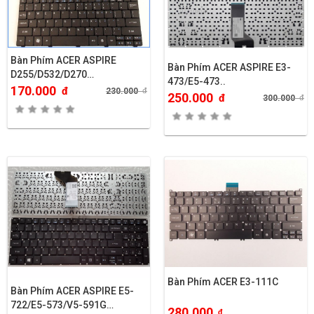
Bàn Phím ACER ASPIRE
Bàn Phím ACER ASPIRE E3-
D255/D532/D270…
473/E5-473..
170.000
đ
230.000
đ
250.000
đ
300.000
đ
Bàn Phím ACER E3-111C
Bàn Phím ACER ASPIRE E5-
722/E5-573/V5-591G…
280.000
đ