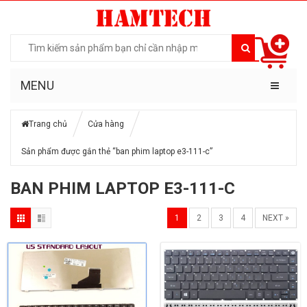
MENU
Trang chủ
Cửa hàng
Sản phẩm được gắn thẻ “ban phim laptop e3-111-c”
BAN PHIM LAPTOP E3-111-C
1
2
3
4
NEXT »