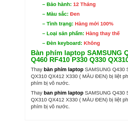
–
Bảo hành:
12 Tháng
–
Màu sắc:
Đen
–
Tình trạng:
Hàng mới 100%
–
Loại sản phẩm:
Hàng thay thế
–
Đèn keyboard:
Không
Bàn phím laptop SAMSUNG Q
Q460 RF410 P330 Q330 QX31
Thay
bàn phím laptop
SAMSUNG Q430 SF
QX310 QX412 X330 ( MÀU ĐEN)
bị liệt
phím bị vô nước.
Thay
ban phim laptop
SAMSUNG Q430 SF
QX310 QX412 X330 ( MÀU ĐEN)
bị liệt
phím bị vô nước.