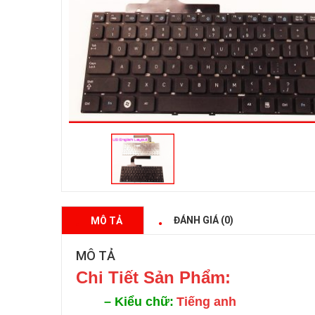
ĐÁNH GIÁ (0)
MÔ TẢ
MÔ TẢ
Chi Tiế
t Sản Phẩm:
–
Kiểu chữ:
Tiếng anh