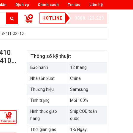
dẫn
Dịch vụ
Chính sách
Tin tức
Liên hệ
HOTLINE
0888.123.223
1 SF411 QX410…
410
Thông số kỹ thuật
X410…
Bảo hành
12 tháng
Nhà sản xuất
China
Thương hiệu
Samsung
Tình trạng
Mới 100%
Hình thức giao
Ship COD toàn
hàng
quốc
Thêm vào giỏ
Thời gian giao
1-5 Ngày