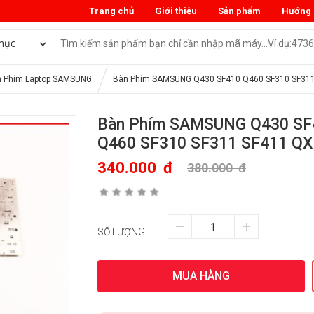
Trang chủ
Giới thiệu
Sản phẩm
Hướng 
mục
 Phím Laptop SAMSUNG
Bàn Phím SAMSUNG Q430 SF410 Q460 SF310 SF31
Bàn Phím SAMSUNG Q430 SF
Q460 SF310 SF311 SF411 Q
340.000
đ
380.000
đ
SỐ LƯỢNG:
MUA HÀNG