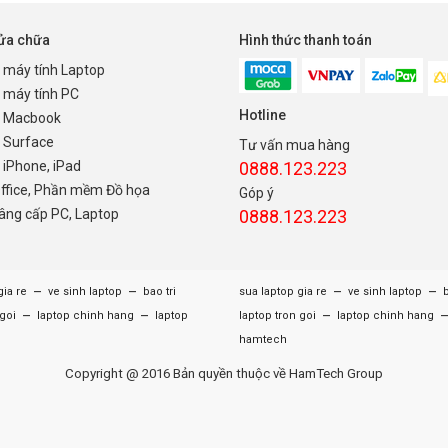
sửa chữa
Hình thức thanh toán
 máy tính Laptop
 máy tính PC
Hotline
 Macbook
 Surface
Tư vấn mua hàng
iPhone, iPad
0888.123.223
Office, Phần mềm Đồ họa
Góp ý
nâng cấp PC, Laptop
0888.123.223
–
–
–
–
gia re
ve sinh laptop
bao tri
sua laptop gia re
ve sinh laptop
b
–
–
–
 goi
laptop chinh hang
laptop
laptop tron goi
laptop chinh hang
hamtech
Copyright @ 2016 Bản quyền thuộc về HamTech Group