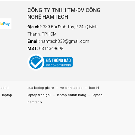
CÔNG TY TNHH TM-DV CÔNG
NGHỆ HAMTECH
Địa chỉ:
339 Bùi Đình Túy, P.24, Q.Bình
Thạnh, TP.HCM
Email:
hamtech339@gmail.com
MST:
0314349698
–
–
ao tri
sua laptop gia re
ve sinh laptop
bao tri
–
–
–
laptop
laptop tron goi
laptop chinh hang
laptop
hamtech