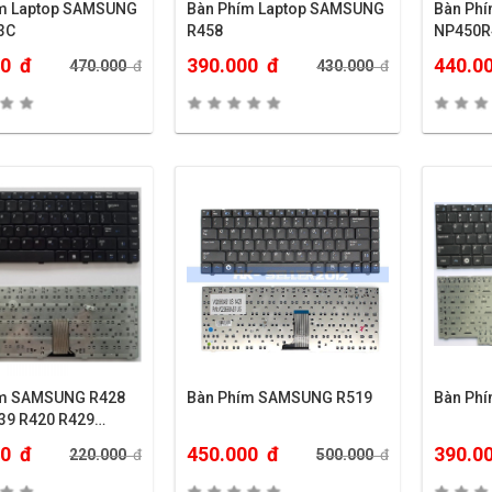
m Laptop SAMSUNG
Bàn Phím Laptop SAMSUNG
Bàn Ph
3C
R458
NP450R
00
đ
390.000
đ
440.0
470.000
đ
430.000
đ
ím SAMSUNG R428
Bàn Phím SAMSUNG R519
Bàn Ph
39 R420 R429…
00
đ
450.000
đ
390.0
220.000
đ
500.000
đ