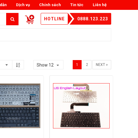
dẫn
Dịch vụ
Chính sách
Tin tức
Liên hệ
HOTLINE
0888.123.223
Show 12
1
2
NEXT »