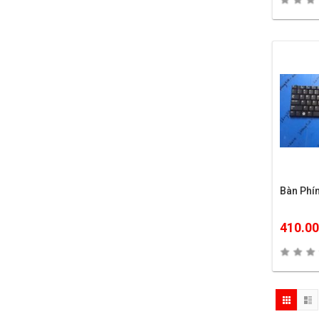
Bàn Ph
410.0