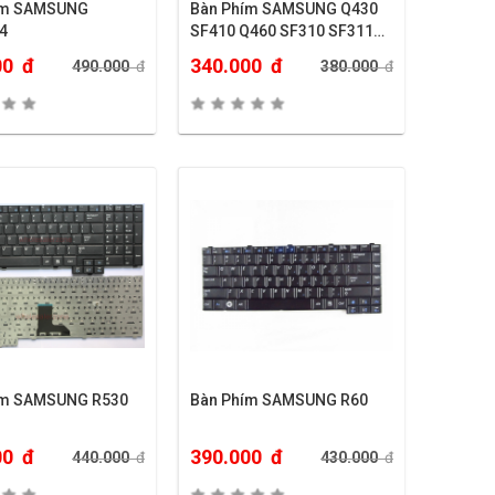
ím SAMSUNG
Bàn Phím SAMSUNG Q430
4
SF410 Q460 SF310 SF311
SF411 QX410…
00
đ
340.000
đ
490.000
đ
380.000
đ
ím SAMSUNG R530
Bàn Phím SAMSUNG R60
00
đ
390.000
đ
440.000
đ
430.000
đ