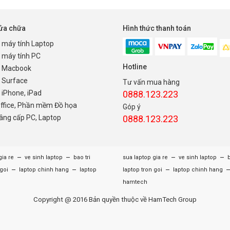
sửa chữa
Hình thức thanh toán
 máy tính Laptop
 máy tính PC
Hotline
 Macbook
 Surface
Tư vấn mua hàng
iPhone, iPad
0888.123.223
Office, Phần mềm Đồ họa
Góp ý
nâng cấp PC, Laptop
0888.123.223
–
–
–
–
gia re
ve sinh laptop
bao tri
sua laptop gia re
ve sinh laptop
b
–
–
–
 goi
laptop chinh hang
laptop
laptop tron goi
laptop chinh hang
hamtech
Copyright @ 2016 Bản quyền thuộc về HamTech Group