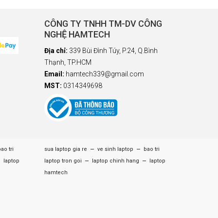
CÔNG TY TNHH TM-DV CÔNG
NGHỆ HAMTECH
Địa chỉ:
339 Bùi Đình Túy, P.24, Q.Bình
Thạnh, TP.HCM
Email:
hamtech339@gmail.com
MST:
0314349698
–
–
ao tri
sua laptop gia re
ve sinh laptop
bao tri
–
–
–
laptop
laptop tron goi
laptop chinh hang
laptop
hamtech