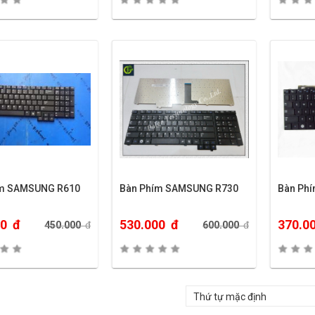
ím SAMSUNG R610
Bàn Phím SAMSUNG R730
Bàn Ph
00
đ
530.000
đ
370.0
450.000
đ
600.000
đ