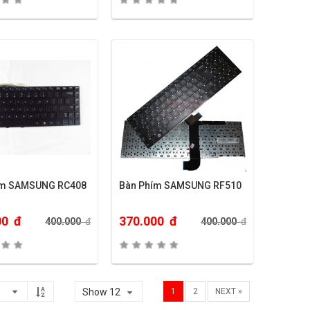
ím SAMSUNG RC408
Bàn Phím SAMSUNG RF510
00
đ
370.000
đ
400.000
đ
400.000
đ
Show 12
1
2
NEXT »