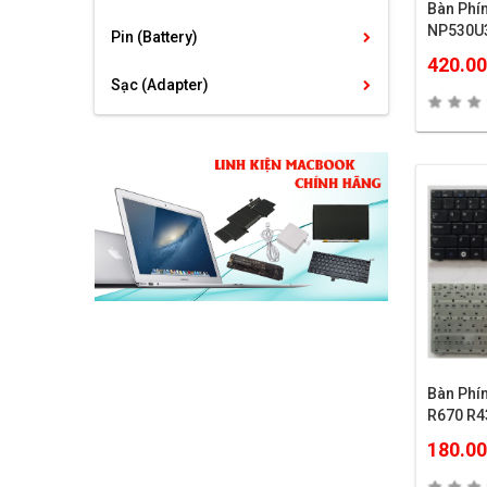
Bàn Phí
NP530U
Pin (Battery)
420.0
Sạc (Adapter)
Bàn Ph
R670 R4
180.0