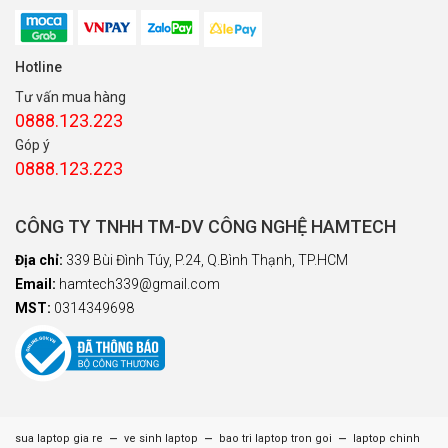
Hotline
Tư vấn mua hàng
0888.123.223
Góp ý
0888.123.223
CÔNG TY TNHH TM-DV CÔNG NGHỆ HAMTECH
Địa chỉ:
339 Bùi Đình Túy, P.24, Q.Bình Thạnh, TP.HCM
Email:
hamtech339@gmail.com
MST:
0314349698
–
–
–
sua laptop gia re
ve sinh laptop
bao tri laptop tron goi
laptop chinh