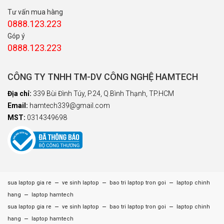
Tư vấn mua hàng
0888.123.223
Góp ý
0888.123.223
CÔNG TY TNHH TM-DV CÔNG NGHỆ HAMTECH
Địa chỉ:
339 Bùi Đình Túy, P.24, Q.Bình Thạnh, TP.HCM
Email:
hamtech339@gmail.com
MST:
0314349698
–
–
–
sua laptop gia re
ve sinh laptop
bao tri laptop tron goi
laptop chinh
–
hang
laptop hamtech
–
–
–
sua laptop gia re
ve sinh laptop
bao tri laptop tron goi
laptop chinh
–
hang
laptop hamtech