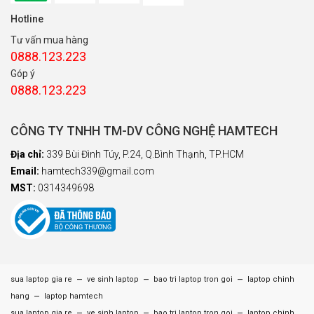
Hotline
Tư vấn mua hàng
0888.123.223
Góp ý
0888.123.223
CÔNG TY TNHH TM-DV CÔNG NGHỆ HAMTECH
Địa chỉ:
339 Bùi Đình Túy, P.24, Q.Bình Thạnh, TP.HCM
Email:
hamtech339@gmail.com
MST:
0314349698
–
–
–
sua laptop gia re
ve sinh laptop
bao tri laptop tron goi
laptop chinh
–
hang
laptop hamtech
–
–
–
sua laptop gia re
ve sinh laptop
bao tri laptop tron goi
laptop chinh