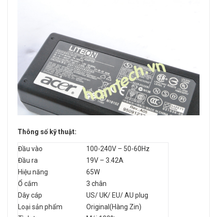
Thông số kỹ thuật:
Đầu vào
100-240V – 50-60Hz
Đầu ra
19V – 3.42A
Hiệu năng
65W
Ổ cắm
3 chân
Dây cáp
US/ UK/ EU/ AU plug
Loại sản phẩm
Original(Hàng Zin)