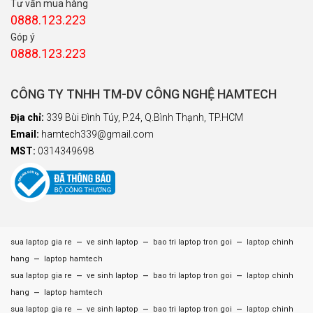
Tư vấn mua hàng
0888.123.223
Góp ý
0888.123.223
CÔNG TY TNHH TM-DV CÔNG NGHỆ HAMTECH
Địa chỉ:
339 Bùi Đình Túy, P.24, Q.Bình Thạnh, TP.HCM
Email:
hamtech339@gmail.com
MST:
0314349698
–
–
–
sua laptop gia re
ve sinh laptop
bao tri laptop tron goi
laptop chinh
–
hang
laptop hamtech
–
–
–
sua laptop gia re
ve sinh laptop
bao tri laptop tron goi
laptop chinh
–
hang
laptop hamtech
–
–
–
sua laptop gia re
ve sinh laptop
bao tri laptop tron goi
laptop chinh