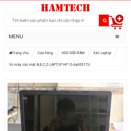
MENU
Trang chủ
Cửa hàng
HDD-SSD-RAM
Xác Laptop
Vỏ máy các mặt A,B,C,D LAPTOP HP 15-da0051TU