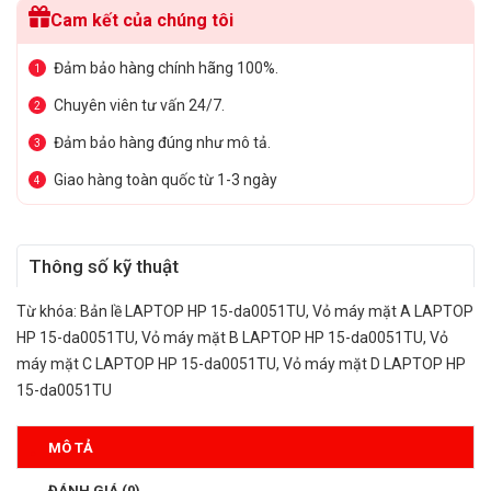
Cam kết của chúng tôi
Đảm bảo hàng chính hãng 100%.
1
Chuyên viên tư vấn 24/7.
2
Đảm bảo hàng đúng như mô tả.
3
Giao hàng toàn quốc từ 1-3 ngày
4
Thông số kỹ thuật
Từ khóa:
Bản lề LAPTOP HP 15-da0051TU
,
Vỏ máy mặt A LAPTOP
HP 15-da0051TU
,
Vỏ máy mặt B LAPTOP HP 15-da0051TU
,
Vỏ
máy mặt C LAPTOP HP 15-da0051TU
,
Vỏ máy mặt D LAPTOP HP
15-da0051TU
MÔ TẢ
ĐÁNH GIÁ (0)