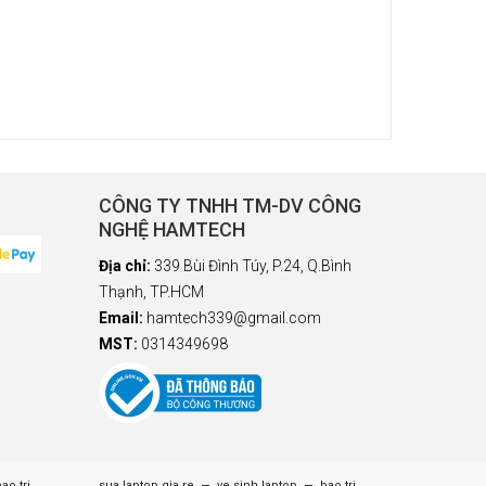
CÔNG TY TNHH TM-DV CÔNG
NGHỆ HAMTECH
Địa chỉ:
339 Bùi Đình Túy, P.24, Q.Bình
Thạnh, TP.HCM
Email:
hamtech339@gmail.com
MST:
0314349698
ao tri
sua laptop gia re
ve sinh laptop
bao tri