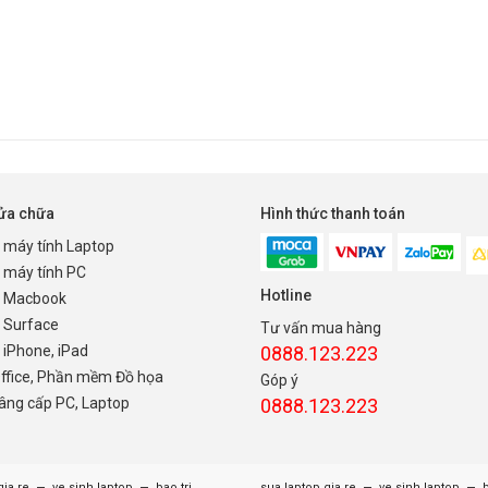
sửa chữa
Hình thức thanh toán
 máy tính Laptop
 máy tính PC
Hotline
 Macbook
 Surface
Tư vấn mua hàng
iPhone, iPad
0888.123.223
Office, Phần mềm Đồ họa
Góp ý
nâng cấp PC, Laptop
0888.123.223
gia re
ve sinh laptop
bao tri
sua laptop gia re
ve sinh laptop
b