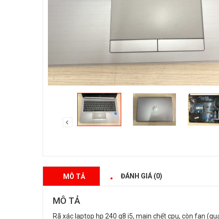
ĐÁNH GIÁ (0)
MÔ TẢ
MÔ TẢ
Rã xác laptop hp 240 g8 i5, main chết cpu, còn fan (quạ