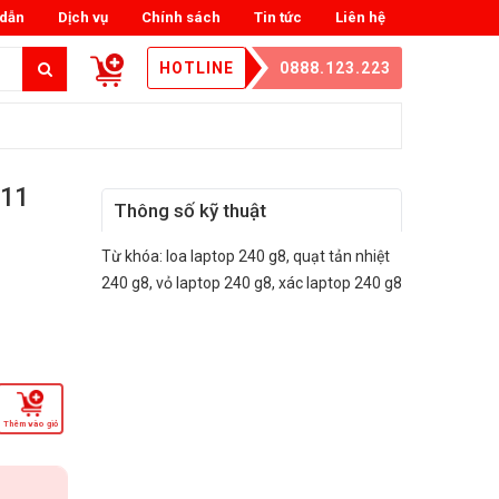
dẫn
Dịch vụ
Chính sách
Tin tức
Liên hệ
HOTLINE
0888.123.223
 11
Thông số kỹ thuật
Từ khóa:
loa laptop 240 g8
,
quạt tản nhiệt
240 g8
,
vỏ laptop 240 g8
,
xác laptop 240 g8
Thêm vào giỏ