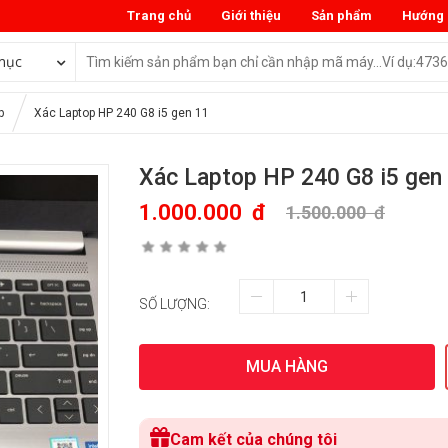
Trang chủ
Giới thiệu
Sản phẩm
Hướng 
mục
p
Xác Laptop HP 240 G8 i5 gen 11
Xác Laptop HP 240 G8 i5 gen
1.000.000
đ
1.500.000
đ
SỐ LƯỢNG:
MUA HÀNG
Cam kết của chúng tôi