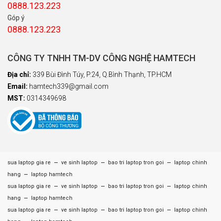
0888.123.223
Góp ý
0888.123.223
CÔNG TY TNHH TM-DV CÔNG NGHỆ HAMTECH
Địa chỉ:
339 Bùi Đình Túy, P.24, Q.Bình Thạnh, TP.HCM
Email:
hamtech339@gmail.com
MST:
0314349698
–
–
–
sua laptop gia re
ve sinh laptop
bao tri laptop tron goi
laptop chinh
–
hang
laptop hamtech
–
–
–
sua laptop gia re
ve sinh laptop
bao tri laptop tron goi
laptop chinh
–
hang
laptop hamtech
–
–
–
sua laptop gia re
ve sinh laptop
bao tri laptop tron goi
laptop chinh