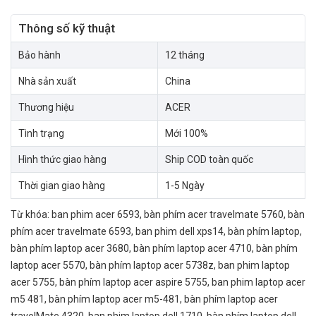
Thông số kỹ thuật
Bảo hành
12 tháng
Nhà sản xuất
China
Thương hiệu
ACER
Tình trạng
Mới 100%
Hình thức giao hàng
Ship COD toàn quốc
Thời gian giao hàng
1-5 Ngày
Từ khóa:
ban phim acer 6593
,
bàn phím acer travelmate 5760
,
bàn
phím acer travelmate 6593
,
ban phim dell xps14
,
bàn phím laptop
,
bàn phím laptop acer 3680
,
bàn phím laptop acer 4710
,
bàn phím
laptop acer 5570
,
bàn phím laptop acer 5738z
,
ban phim laptop
acer 5755
,
bàn phím laptop acer aspire 5755
,
ban phim laptop acer
m5 481
,
bàn phím laptop acer m5-481
,
bàn phím laptop acer
travelMate 4320
,
ban phim laptop dell 1710
,
bàn phím laptop dell