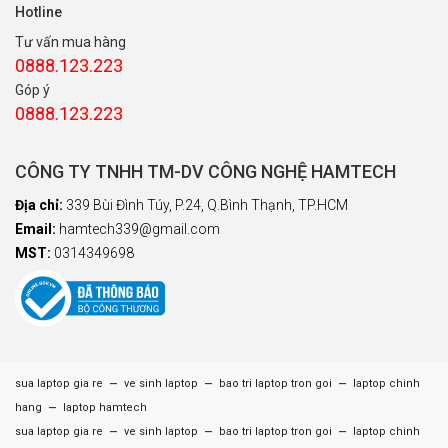
Hotline
Tư vấn mua hàng
0888.123.223
Góp ý
0888.123.223
CÔNG TY TNHH TM-DV CÔNG NGHỆ HAMTECH
Địa chỉ:
339 Bùi Đình Túy, P.24, Q.Bình Thạnh, TP.HCM
Email:
hamtech339@gmail.com
MST:
0314349698
–
–
–
sua laptop gia re
ve sinh laptop
bao tri laptop tron goi
laptop chinh
–
hang
laptop hamtech
–
–
–
sua laptop gia re
ve sinh laptop
bao tri laptop tron goi
laptop chinh