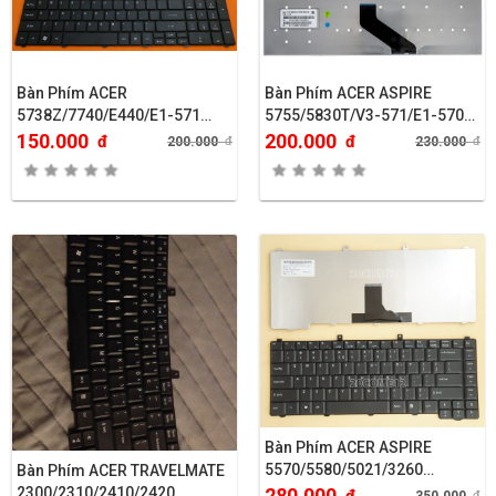
Bàn Phím ACER
Bàn Phím ACER ASPIRE
5738Z/7740/E440/E1-571…
5755/5830T/V3-571/E1-570…
150.000
200.000
đ
đ
200.000
đ
230.000
đ
Bàn Phím ACER ASPIRE
5570/5580/5021/3260…
Bàn Phím ACER TRAVELMATE
2300/2310/2410/2420….
280.000
đ