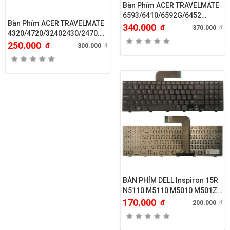
Bàn Phím ACER TRAVELMATE
6593/6410/6592G/6452…
Bàn Phím ACER TRAVELMATE
340.000
đ
370.000
đ
4320/4720/32402430/2470….
250.000
đ
300.000
đ
BÀN PHÍM DELL Inspiron 15R
N5110 M5110 M5010 M501Z
M511R..
170.000
đ
200.000
đ