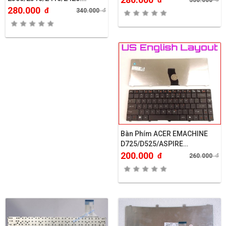
đ
350.000
280.000
đ
340.000
đ
Bàn Phím ACER EMACHINE
D725/D525/ASPIRE
4332/4732..
200.000
đ
260.000
đ