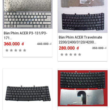
Bàn Phím ACER P3-131/P3-
Bàn Phím ACER Travelmate
171…
2200/2400/3120/4200…
360.000
đ
440.000
đ
280.000
đ
350.000
đ