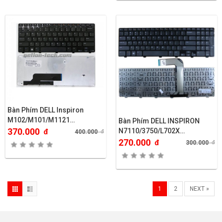
Bàn Phím DELL Inspiron
M102/M101/M1121…
Bàn Phím DELL INSPIRON
370.000
N7110/3750/L702X…
đ
400.000
đ
270.000
đ
300.000
đ
1
2
NEXT »