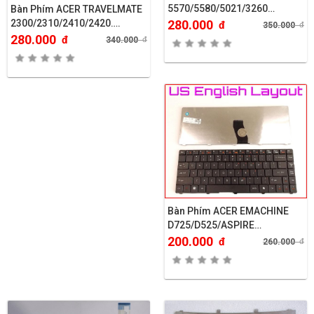
5570/5580/5021/3260…
Bàn Phím ACER TRAVELMATE
2300/2310/2410/2420….
280.000
đ
350.000
đ
280.000
đ
340.000
đ
Bàn Phím ACER EMACHINE
D725/D525/ASPIRE
4332/4732..
200.000
đ
260.000
đ