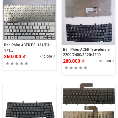
Bàn Phím ACER P3-131/P3-
Bàn Phím ACER Travelmate
171…
2200/2400/3120/4200…
360.000
đ
440.000
đ
280.000
đ
350.000
đ