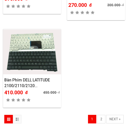
270.000
đ
300.000
đ
Bàn Phím DELL LATITUDE
2100/2110/2120…
410.000
đ
450.000
đ
1
2
NEXT »