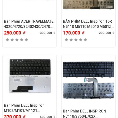
Bàn Phím ACER TRAVELMATE
BÀN PHÍM DELL Inspiron 15R
4320/4720/32402430/2470….
N5110 M5110 M5010 M501Z
M511R..
250.000
170.000
đ
đ
300.000
đ
200.000
đ
Bàn Phím DELL Inspiron
M102/M101/M1121…
Bàn Phím DELL INSPIRON
370.000
N7110/3750/L702X…
đ
400.000
đ