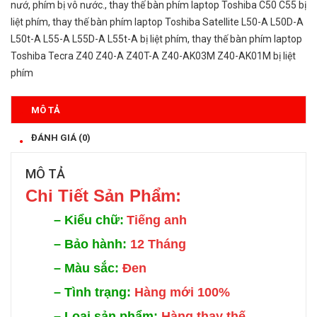
nướ
,
phím bị vô nước.
,
thay thế bàn phím laptop Toshiba C50 C55 bị
liệt phím
,
thay thế bàn phím laptop Toshiba Satellite L50-A L50D-A
L50t-A L55-A L55D-A L55t-A bị liệt phím
,
thay thế bàn phím laptop
Toshiba Tecra Z40 Z40-A Z40T-A Z40-AK03M Z40-AK01M bị liệt
phím
MÔ TẢ
ĐÁNH GIÁ (0)
MÔ TẢ
Chi Tiế
t Sản Phẩm:
–
Kiểu chữ:
Tiếng anh
–
Bảo hành:
12 Tháng
–
Màu sắc:
Đen
–
Tình trạng:
Hàng mới 100%
–
Loại sản phẩm:
Hàng thay thế