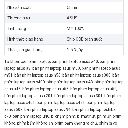
Nhà sản xuất
China
Thương hiệu
ASUS
Tình trạng
Mới 100%
Hình thức giao hàng
Ship COD toàn quốc
Thời gian giao hàng
1-5 Ngày
Từ khóa:
bàn phím laptop
,
bàn phím laptop asus a40
,
bàn phím
laptop asus a8
,
bàn phím laptop asus m50
,
bàn phím laptop asus
m51
,
bàn phím laptop asus n56
,
bàn phím laptop asus s300
,
bàn
phím laptop asus s400
,
bàn phím laptop asus u43
,
bàn phím laptop
asus u46
,
bàn phím laptop asus u56
,
bàn phím laptop asus u5f
,
bàn phím laptop asus x201
,
bàn phím laptop asus x301
,
bàn phím
laptop asus x401
,
bàn phím laptop asus x451
,
bàn phím laptop
asus x502
,
bàn phím laptop asus z94
,
bàn phím laptop toshiba
c70
,
ban phim laptop u46
,
bị chạm phím
,
bị mất nút
,
phím ăn phím
không
,
phím bấm không ăn
,
phím bấm không ra chữ
,
phím bị vô