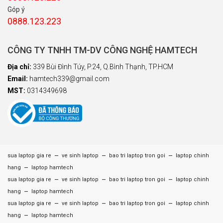
Góp ý
0888.123.223
CÔNG TY TNHH TM-DV CÔNG NGHỆ HAMTECH
Địa chỉ:
339 Bùi Đình Túy, P.24, Q.Bình Thạnh, TP.HCM
Email:
hamtech339@gmail.com
MST:
0314349698
–
–
–
sua laptop gia re
ve sinh laptop
bao tri laptop tron goi
laptop chinh
–
hang
laptop hamtech
–
–
–
sua laptop gia re
ve sinh laptop
bao tri laptop tron goi
laptop chinh
–
hang
laptop hamtech
–
–
–
sua laptop gia re
ve sinh laptop
bao tri laptop tron goi
laptop chinh
–
hang
laptop hamtech