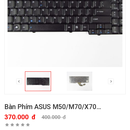
Bàn Phím ASUS M50/M70/X70…
370.000
đ
400.000
đ