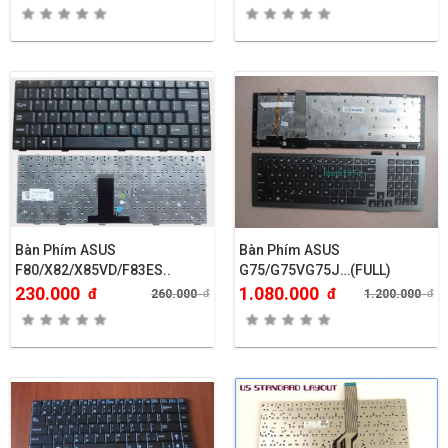
Bàn Phím ASUS
Bàn Phím ASUS
F80/X82/X85VD/F83ES..
G75/G75VG75J…(FULL)
230.000
1.080.000
đ
đ
260.000
đ
1.200.000
đ