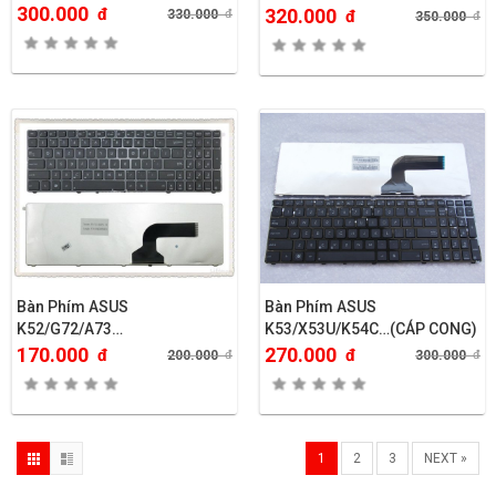
300.000
đ
320.000
330.000
đ
đ
350.000
đ
Bàn Phím ASUS
Bàn Phím ASUS
K52/G72/A73…
K53/X53U/K54C…(CÁP CONG)
170.000
270.000
đ
đ
200.000
đ
300.000
đ
1
2
3
NEXT »