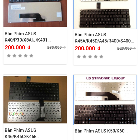
Bàn Phím ASUS
Bàn Phím ASUS
K40/P30/X8AIJ/K401…
K45A/K45D/A45/R400/S400
200.000
CÁP DÀI 1 ỐC
đ
200.000
230.000
đ
đ
220.000
đ
Bàn Phím ASUS
Bàn Phím ASUS K50/K60…
K46/K46C/K46E..