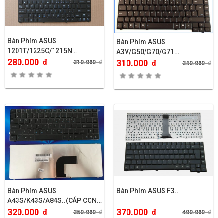
Bàn Phím ASUS
Bàn Phím ASUS
1201T/1225C/1215N…
A3V/G50/G70/G71…
280.000
đ
310.000
310.000
đ
đ
340.000
đ
Bàn Phím ASUS
Bàn Phím ASUS F3..
A43S/K43S/A84S..(CÁP CONG
PHẢI)
320.000
370.000
đ
đ
350.000
đ
400.000
đ