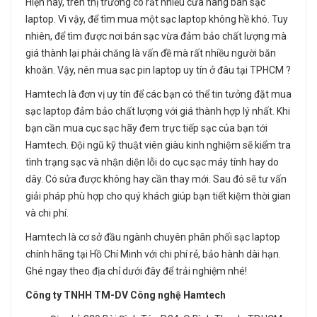
Hiện nay, trên thị trường có rất nhiều cửa hàng bán sạc
laptop. Vì vậy, để tìm mua một sạc laptop không hề khó. Tuy
nhiên, để tìm được nơi bán sạc vừa đảm bảo chất lượng mà
giá thành lại phải chăng là vấn đề mà rất nhiều người băn
khoăn. Vậy, nên mua sạc pin laptop uy tín ở đâu tại TPHCM ?
Hamtech là đơn vị uy tín để các bạn có thể tin tưởng đặt mua
sạc laptop đảm bảo chất lượng với giá thành hợp lý nhất. Khi
bạn cần mua cục sạc hãy đem trực tiếp sạc của bạn tới
Hamtech. Đội ngũ kỹ thuật viên giàu kinh nghiệm sẽ kiểm tra
tình trạng sạc và nhận diện lỗi do cục sạc máy tính hay do
dây. Có sửa được không hay cần thay mới. Sau đó sẽ tư vấn
giải pháp phù hợp cho quý khách giúp bạn tiết kiệm thời gian
và chi phí.
Hamtech là cơ sở đầu ngành chuyên phân phối sạc laptop
chính hãng tại Hồ Chí Minh với chi phí rẻ, bảo hành dài hạn.
Ghé ngay theo địa chỉ dưới đây để trải nghiệm nhé!
Công ty TNHH TM-DV Công nghệ Hamtech