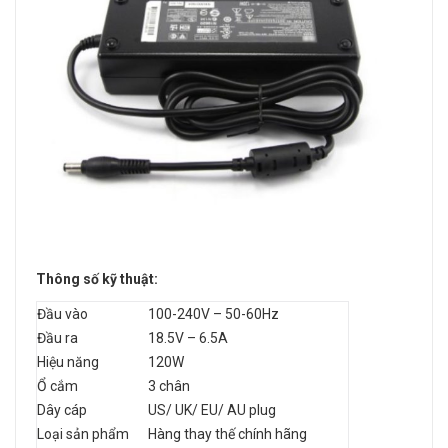
Thông số kỹ thuật:
Đầu vào
100-240V – 50-60Hz
Đầu ra
18.5V – 6.5A
Hiệu năng
120W
Ổ cắm
3 chân
Dây cáp
US/ UK/ EU/ AU plug
Loại sản phẩm
Hàng thay thế chính hãng