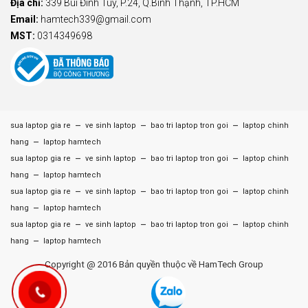
Địa chỉ:
339 Bùi Đình Túy, P.24, Q.Bình Thạnh, TP.HCM
Email:
hamtech339@gmail.com
MST:
0314349698
–
–
–
sua laptop gia re
ve sinh laptop
bao tri laptop tron goi
laptop chinh
–
hang
laptop hamtech
–
–
–
sua laptop gia re
ve sinh laptop
bao tri laptop tron goi
laptop chinh
–
hang
laptop hamtech
–
–
–
sua laptop gia re
ve sinh laptop
bao tri laptop tron goi
laptop chinh
–
hang
laptop hamtech
–
–
–
sua laptop gia re
ve sinh laptop
bao tri laptop tron goi
laptop chinh
–
hang
laptop hamtech
Copyright @ 2016 Bản quyền thuộc về HamTech Group