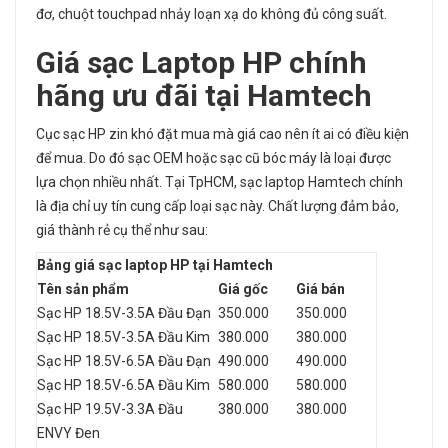
đơ, chuột touchpad nhảy loạn xạ do không đủ công suất.
Giá sạc Laptop
HP chính
hãng ưu đãi tại Hamtech
Cục sạc HP zin khó đặt mua mà giá cao nên ít ai có điều kiện
để mua. Do đó sạc OEM hoặc sạc cũ bóc máy là loại được
lựa chọn nhiều nhất. Tại TpHCM, sạc laptop Hamtech chính
là địa chỉ uy tín cung cấp loại sạc này. Chất lượng đảm bảo,
giá thành rẻ cụ thể như sau:
Bảng giá sạc laptop HP tại Hamtech
Tên sản phẩm
Giá gốc
Giá bán
Sạc HP 18.5V-3.5A Đầu Đạn
350.000
350.000
Sạc HP 18.5V-3.5A Đầu Kim
380.000
380.000
Sạc HP 18.5V-6.5A Đầu Đạn
490.000
490.000
Sạc HP 18.5V-6.5A Đầu Kim
580.000
580.000
Sạc HP 19.5V-3.3A Đầu
380.000
380.000
ENVY Đen