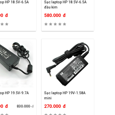
top HP 18.5V-6.5A
Sạc laptop HP 18.5V-6.5A
đầu kim
00
đ
580.000
đ
top HP 19.5V-9.7A
Sạc laptop HP 19V-1.58A
mini
00
đ
270.000
đ
830.000
đ