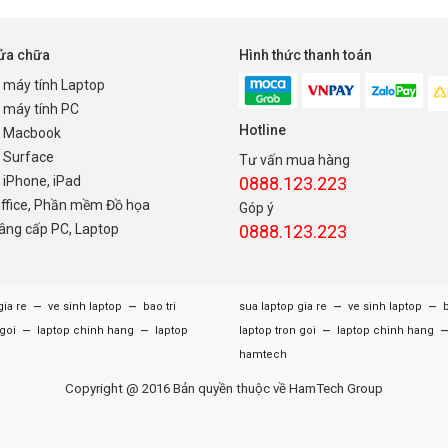
sửa chữa
Hình thức thanh toán
 máy tính Laptop
 máy tính PC
Hotline
 Macbook
 Surface
Tư vấn mua hàng
iPhone, iPad
0888.123.223
Office, Phần mềm Đồ họa
Góp ý
nâng cấp PC, Laptop
0888.123.223
–
–
–
–
gia re
ve sinh laptop
bao tri
sua laptop gia re
ve sinh laptop
b
–
–
–
 goi
laptop chinh hang
laptop
laptop tron goi
laptop chinh hang
hamtech
Copyright @ 2016 Bản quyền thuộc về HamTech Group