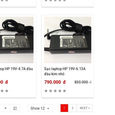
top HP 19V-4.7A đầu
Sạc laptop HP 19V-6.13A
đầu kim nhỏ
00
đ
790.000
đ
830.000
đ
Show 12
1
2
NEXT »