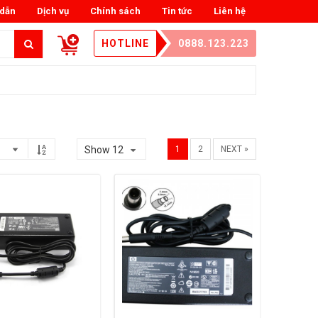
dẫn
Dịch vụ
Chính sách
Tin tức
Liên hệ
HOTLINE
0888.123.223
Show 12
1
2
NEXT »