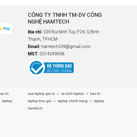
CÔNG TY TNHH TM-DV CÔNG
NGHỆ HAMTECH
Địa chỉ:
339 Bùi Đình Túy, P.24, Q.Bình
Thạnh, TP.HCM
Email:
hamtech339@gmail.com
MST:
0314349698
–
–
ao tri
sua laptop gia re
ve sinh laptop
bao tri
–
–
–
laptop
laptop tron goi
laptop chinh hang
laptop
hamtech