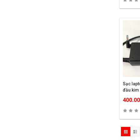
Sạc lap
đầu kim
400.0