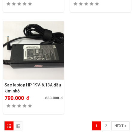
Sạc laptop HP 19V-6.13A đầu
kim nhỏ
790.000
đ
830.000
đ
1
2
NEXT »