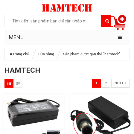
MENU
Trang chủ
Cửa hàng
Sản phẩm được gắn thẻ “hamtech”
HAMTECH
1
2
NEXT »