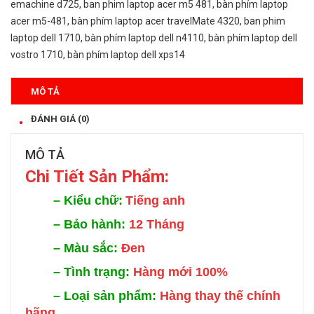
emachine d725
,
ban phim laptop acer m5 481
,
bàn phím laptop
acer m5-481
,
bàn phím laptop acer travelMate 4320
,
ban phim
laptop dell 1710
,
bàn phím laptop dell n4110
,
bàn phím laptop dell
vostro 1710
,
bàn phím laptop dell xps14
MÔ TẢ
ĐÁNH GIÁ (0)
MÔ TẢ
Chi Tiết Sản Phẩm:
–
Kiểu chữ:
Tiếng anh
–
Bảo hành:
12 Tháng
–
Màu sắc:
Đen
–
Tình trạng:
Hàng mới 100%
–
Loại sản phẩm:
Hàng thay thế chính
hãng