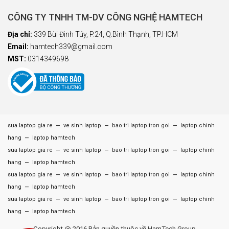
CÔNG TY TNHH TM-DV CÔNG NGHỆ HAMTECH
Địa chỉ:
339 Bùi Đình Túy, P.24, Q.Bình Thạnh, TP.HCM
Email:
hamtech339@gmail.com
MST:
0314349698
–
–
–
sua laptop gia re
ve sinh laptop
bao tri laptop tron goi
laptop chinh
–
hang
laptop hamtech
–
–
–
sua laptop gia re
ve sinh laptop
bao tri laptop tron goi
laptop chinh
–
hang
laptop hamtech
–
–
–
sua laptop gia re
ve sinh laptop
bao tri laptop tron goi
laptop chinh
–
hang
laptop hamtech
–
–
–
sua laptop gia re
ve sinh laptop
bao tri laptop tron goi
laptop chinh
–
hang
laptop hamtech
Copyright @ 2016 Bản quyền thuộc về HamTech Group