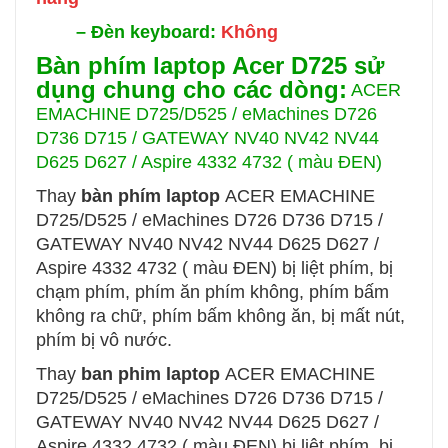
–
Đèn keyboard:
Không
Bàn phím laptop Acer D725 sử
dụng chung cho các dòng:
ACER
EMACHINE D725/D525 / eMachines D726
D736 D715 / GATEWAY NV40 NV42 NV44
D625 D627 / Aspire 4332 4732 ( màu ĐEN)
Thay
bàn phím laptop
ACER EMACHINE
D725/D525 / eMachines D726 D736 D715 /
GATEWAY NV40 NV42 NV44 D625 D627 /
Aspire 4332 4732 ( màu ĐEN) bị liệt phím, bị
chạm phím, phím ăn phím không, phím bấm
không ra chữ, phím bấm không ăn, bị mất nút,
phím bị vô nước.
Thay
ban phim laptop
ACER EMACHINE
D725/D525 / eMachines D726 D736 D715 /
GATEWAY NV40 NV42 NV44 D625 D627 /
Aspire 4332 4732 ( màu ĐEN) bị liệt phím, bị