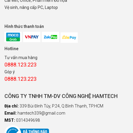
Cài Win, Office, Phần mềm Đồ họa
Vệ sinh, nâng cấp PC, Laptop
Hình thức thanh toán
Hotline
Tư vấn mua hàng
0888.123.223
Góp ý
0888.123.223
CÔNG TY TNHH TM-DV CÔNG NGHỆ HAMTECH
Địa chỉ:
339 Bùi Đình Túy, P.24, Q.Bình Thạnh, TP.HCM
Email:
hamtech339@gmail.com
MST:
0314349698