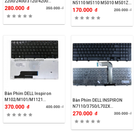
2200/2400/3120/4200…
N5110 M5110 M5010 M501Z
280.000
đ
350.000
đ
M511R..
170.000
đ
200.000
đ
Bàn Phím DELL Inspiron
M102/M101/M1121…
Bàn Phím DELL INSPIRON
370.000
N7110/3750/L702X…
đ
400.000
đ
270.000
đ
300.000
đ