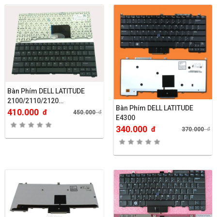
Bàn Phím DELL LATITUDE
2100/2110/2120…
Bàn Phím DELL LATITUDE
410.000
đ
450.000
đ
E4300
340.000
đ
370.000
đ