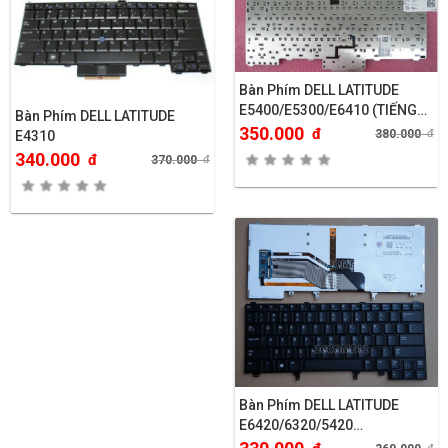
Bàn Phím DELL LATITUDE
E5400/E5300/E6410 (TIẾNG
Bàn Phím DELL LATITUDE
NHẬT)
350.000
đ
380.000
đ
E4310
340.000
đ
370.000
đ
Bàn Phím DELL LATITUDE
E6420/6320/5420…