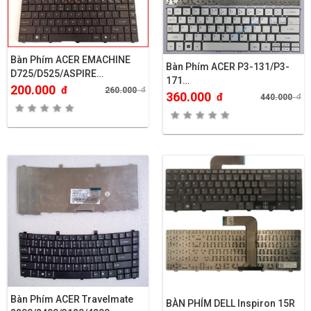
Bàn Phím ACER EMACHINE
Bàn Phím ACER P3-131/P3-
D725/D525/ASPIRE
171…
4332/4732..
200.000
đ
260.000
đ
360.000
đ
440.000
đ
Bàn Phím ACER Travelmate
BÀN PHÍM DELL Inspiron 15R