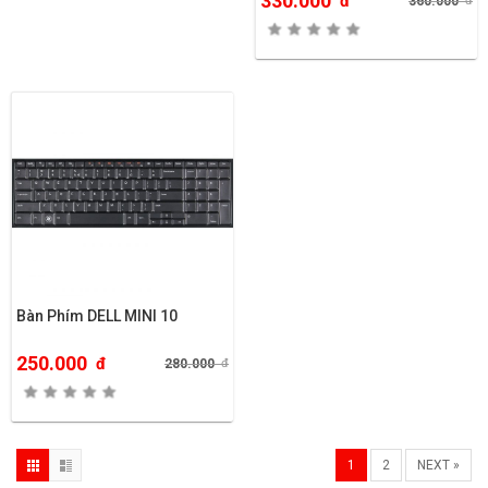
330.000
đ
360.000
đ
Bàn Phím DELL MINI 10
250.000
đ
280.000
đ
1
2
NEXT »