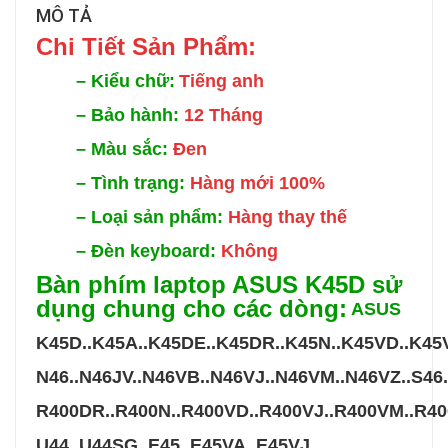
MÔ TẢ
Chi Tiế
t Sản Phẩm:
–
Kiểu chữ:
Tiếng anh
–
Bảo hành:
12 Tháng
–
Màu sắc:
Đen
–
Tình trạng:
Hàng mới 100%
–
Loại sản phẩm:
Hàng thay thế
–
Đèn keyboard:
Không
Bàn phím laptop ASUS K45D sử
dụng chung cho các dòng:
ASUS
K45D..K45A..K45DE..K45DR..K45N..K45VD..K45
N46
..N46JV..N46VB..N46VJ..
N46VM..N46VZ..S46
R400DR..R400N..R400VD..
R400VJ..
R400VM..R40
U44..U44SG..E45..E45VA..E45VJ…