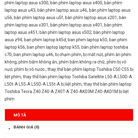
phím laptop asus s300
,
bàn phím laptop asus s400
,
bàn phím
laptop asus u43
,
bàn phím laptop asus u46
,
bàn phím laptop asus
u56
,
bàn phím laptop asus u5f
,
bàn phím laptop asus x201
,
bàn
phím laptop asus x301
,
bàn phím laptop asus x401
,
bàn phím
laptop asus x451
,
bàn phím laptop asus x502
,
bàn phím laptop
asus z94
,
ban phim laptop k45d
,
ban phim laptop k50
,
ban phim
laptop k56
,
ban phim laptop laptop k55
,
bàn phím laptop toshiba
c70
,
ban phim laptop u46
,
bị chạm phím
,
bị mất nút
,
phím ăn phím
không
,
phím bấm không ăn
,
phím bấm không ra chữ
,
phím bị vô
nướ
,
phím bị vô nước.
,
thay thế bàn phím laptop Toshiba C50 C55 bị
liệt phím
,
thay thế bàn phím laptop Toshiba Satellite L50-A L50D-A
L50t-A L55-A L55D-A L55t-A bị liệt phím
,
thay thế bàn phím laptop
Toshiba Tecra Z40 Z40-A Z40T-A Z40-AK03M Z40-AK01M bị liệt
phím
MÔ TẢ
ĐÁNH GIÁ (0)