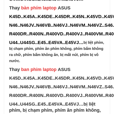
Thay
bàn phím laptop
ASUS
K45D..K45A..K45DE..K45DR..K45N..K45VD..K45
N46
..N46JV..N46VB..N46VJ..
N46VM..N46VZ..S46
R400DR..R400N..R400VD..
R400VJ..
R400VM..R40
U44..U44SG..E45..E45VA..E45VJ…
bị liệt phím,
bị chạm phím, phím ăn phím không, phím bấm không
ra chữ, phím bấm không ăn, bị mất nút, phím bị vô
nước.
Thay
ban phim laptop
ASUS
K45D..K45A..K45DE..K45DR..K45N..K45VD..K45
N46
..N46JV..N46VB..N46VJ..
N46VM..N46VZ..S46
R400DR..R400N..R400VD..
R400VJ..
R400VM..R40
U44..U44SG..E45..E45VA..E45VJ…
bị liệt
phím, bị chạm phím, phím ăn phím không,