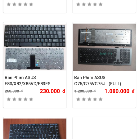
Bàn Phím ASUS
Bàn Phím ASUS
F80/X82/X85VD/F83ES..
G75/G75VG75J…(FULL)
230.000
1.080.000
đ
đ
260.000
đ
1.200.000
đ