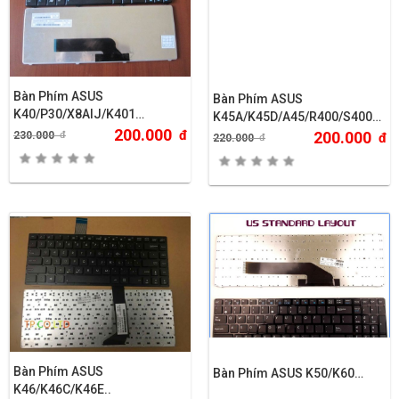
Bàn Phím ASUS
Bàn Phím ASUS
K40/P30/X8AIJ/K401…
K45A/K45D/A45/R400/S400
200.000
CÁP DÀI 1 ỐC
đ
200.000
230.000
đ
đ
220.000
đ
Bàn Phím ASUS
Bàn Phím ASUS K50/K60…
K46/K46C/K46E..