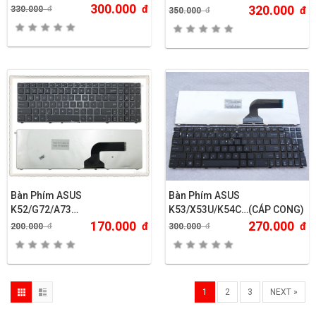
300.000
đ
320.000
330.000
đ
đ
350.000
đ
Bàn Phím ASUS
Bàn Phím ASUS
K52/G72/A73…
K53/X53U/K54C…(CÁP CONG)
170.000
270.000
đ
đ
200.000
đ
300.000
đ
1
2
3
NEXT »