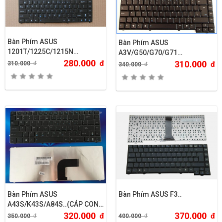
Bàn Phím ASUS
Bàn Phím ASUS
1201T/1225C/1215N…
A3V/G50/G70/G71…
280.000
đ
310.000
310.000
đ
đ
340.000
đ
Bàn Phím ASUS
Bàn Phím ASUS F3..
A43S/K43S/A84S..(CÁP CONG
PHẢI)
320.000
370.000
đ
đ
350.000
đ
400.000
đ