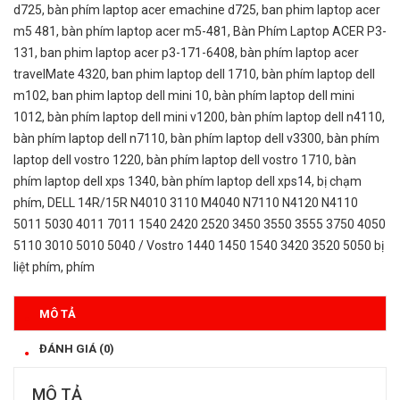
d725
,
bàn phím laptop acer emachine d725
,
ban phim laptop acer
m5 481
,
bàn phím laptop acer m5-481
,
Bàn Phím Laptop ACER P3-
131
,
ban phim laptop acer p3-171-6408
,
bàn phím laptop acer
travelMate 4320
,
ban phim laptop dell 1710
,
bàn phím laptop dell
m102
,
ban phim laptop dell mini 10
,
bàn phím laptop dell mini
1012
,
bàn phím laptop dell mini v1200
,
bàn phím laptop dell n4110
,
bàn phím laptop dell n7110
,
bàn phím laptop dell v3300
,
bàn phím
laptop dell vostro 1220
,
bàn phím laptop dell vostro 1710
,
bàn
phím laptop dell xps 1340
,
bàn phím laptop dell xps14
,
bị chạm
phím
,
DELL 14R/15R N4010 3110 M4040 N7110 N4120 N4110
5011 5030 4011 7011 1540 2420 2520 3450 3550 3555 3750 4050
5110 3010 5010 5040 / Vostro 1440 1450 1540 3420 3520 5050 bị
liệt phím
,
phím
MÔ TẢ
ĐÁNH GIÁ (0)
MÔ TẢ