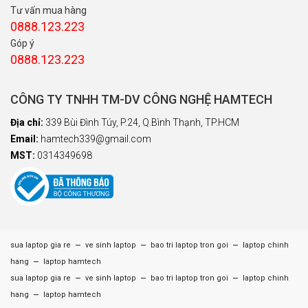
Tư vấn mua hàng
0888.123.223
Góp ý
0888.123.223
CÔNG TY TNHH TM-DV CÔNG NGHỆ HAMTECH
Địa chỉ:
339 Bùi Đình Túy, P.24, Q.Bình Thạnh, TP.HCM
Email:
hamtech339@gmail.com
MST:
0314349698
–
–
–
sua laptop gia re
ve sinh laptop
bao tri laptop tron goi
laptop chinh
–
hang
laptop hamtech
–
–
–
sua laptop gia re
ve sinh laptop
bao tri laptop tron goi
laptop chinh
–
hang
laptop hamtech