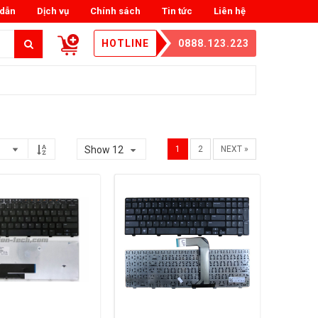
dẫn
Dịch vụ
Chính sách
Tin tức
Liên hệ
HOTLINE
0888.123.223
Show 12
1
2
NEXT »