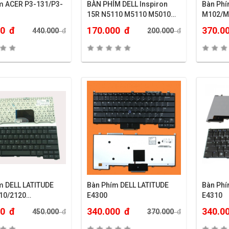
m ACER P3-131/P3-
BÀN PHÍM DELL Inspiron
Bàn Phí
15R N5110 M5110 M5010
M102/M
M501Z M511R..
00
đ
170.000
đ
370.0
440.000
đ
200.000
đ
m DELL LATITUDE
Bàn Phím DELL LATITUDE
Bàn Phí
10/2120…
E4300
E4310
00
đ
340.000
đ
340.0
450.000
đ
370.000
đ