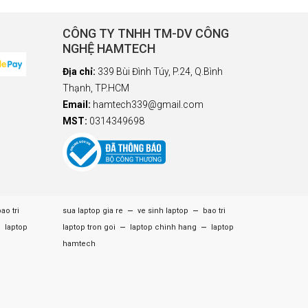
CÔNG TY TNHH TM-DV CÔNG
NGHỆ HAMTECH
Địa chỉ:
339 Bùi Đình Túy, P.24, Q.Bình
Thạnh, TP.HCM
Email:
hamtech339@gmail.com
MST:
0314349698
–
–
ao tri
sua laptop gia re
ve sinh laptop
bao tri
–
–
–
laptop
laptop tron goi
laptop chinh hang
laptop
hamtech