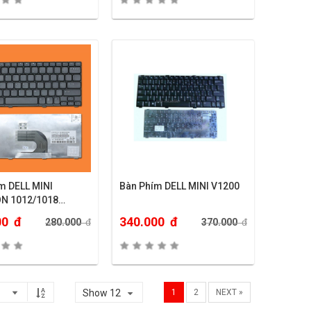
m DELL MINI
Bàn Phím DELL MINI V1200
ON 1012/1018…
00
đ
340.000
đ
280.000
đ
370.000
đ
Show 12
1
2
NEXT »