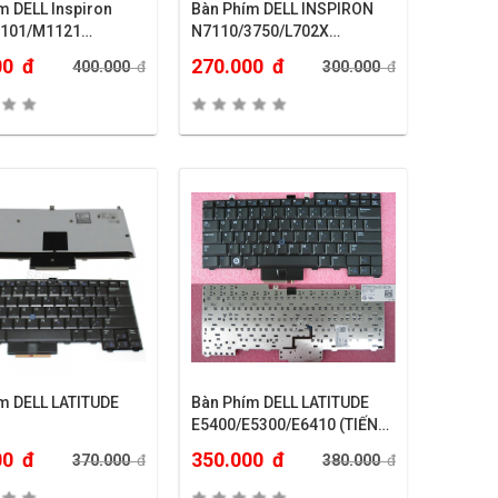
m DELL Inspiron
Bàn Phím DELL INSPIRON
101/M1121…
N7110/3750/L702X…
00
đ
270.000
đ
400.000
đ
300.000
đ
m DELL LATITUDE
Bàn Phím DELL LATITUDE
E5400/E5300/E6410 (TIẾNG
NHẬT)
00
đ
350.000
đ
370.000
đ
380.000
đ