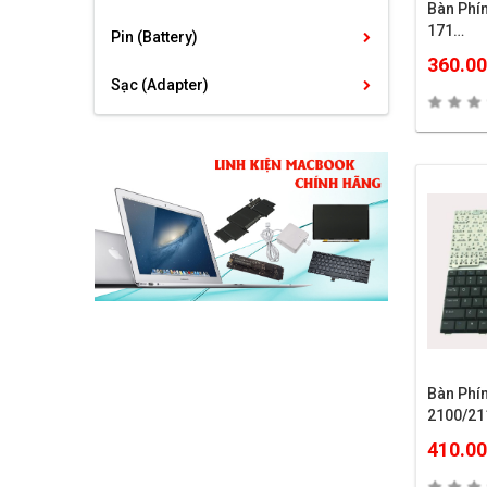
Bàn Phí
171…
Pin (Battery)
360.0
Sạc (Adapter)
Bàn Phí
2100/21
410.0