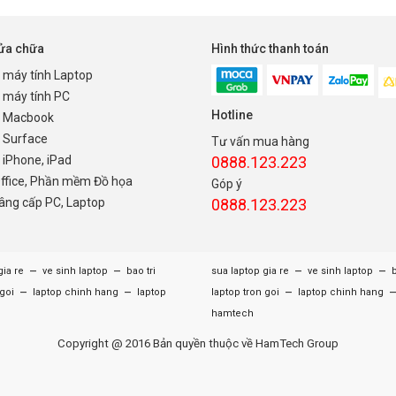
sửa chữa
Hình thức thanh toán
 máy tính Laptop
 máy tính PC
Hotline
 Macbook
 Surface
Tư vấn mua hàng
iPhone, iPad
0888.123.223
Office, Phần mềm Đồ họa
Góp ý
nâng cấp PC, Laptop
0888.123.223
–
–
–
–
gia re
ve sinh laptop
bao tri
sua laptop gia re
ve sinh laptop
b
–
–
–
 goi
laptop chinh hang
laptop
laptop tron goi
laptop chinh hang
hamtech
Copyright @ 2016 Bản quyền thuộc về HamTech Group