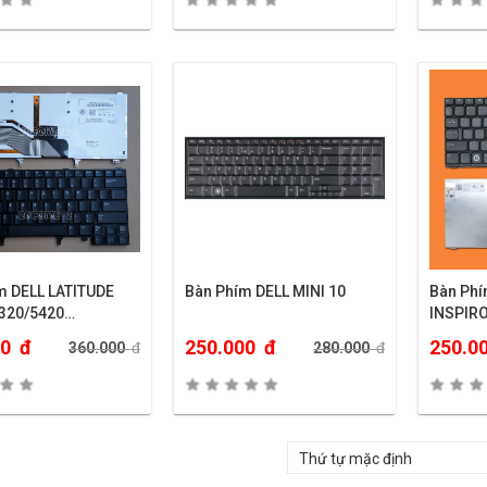
m DELL LATITUDE
Bàn Phím DELL MINI 10
Bàn Phí
320/5420…
INSPIR
00
đ
250.000
đ
250.0
360.000
đ
280.000
đ