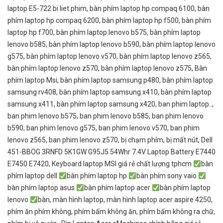
laptop E5-722 bi liet phim
,
bàn phím laptop hp compaq 6100
,
bàn
phím laptop hp compaq 6200
,
bàn phím laptop hp f500
,
bàn phím
laptop hp f700
,
bàn phím laptop lenovo b575
,
bàn phím laptop
lenovo b585
,
bàn phím laptop lenovo b590
,
bàn phím laptop lenovo
g575
,
bàn phím laptop lenovo v570
,
bàn phím laptop lenovo z565
,
bàn phím laptop lenovo z570
,
bàn phím laptop lenovo z575
,
Bàn
phím laptop Msi
,
bàn phím laptop samsung p480
,
bàn phím laptop
samsung rv408
,
bàn phím laptop samsung x410
,
bàn phím laptop
samsung x411
,
bàn phím laptop samsung x420
,
ban phim laptop..
,
ban phim lenovo b575
,
ban phim lenovo b585
,
ban phim lenovo
b590
,
ban phim lenovo g575
,
ban phim lenovo v570
,
ban phim
lenovo z565
,
ban phim lenovo z570
,
bị chạm phím
,
bị mất nút
,
Dell
451-BBOG 3RNFD 5K1GW G95J5 54Whr 7.4V Laptop Battery E7440
E7450 E7420
,
Keyboard laptop MSI giá rẻ chất lượng tphcm
bàn
phím laptop dell
bàn phím laptop hp
bàn phím sony vaio
bàn phím laptop asus
bàn phím laptop acer
bàn phím laptop
lenovo
bàn
,
màn hình laptop
,
màn hình laptop acer aspire 4250
,
phím ăn phím không
,
phím bấm không ăn
,
phím bấm không ra chữ
,