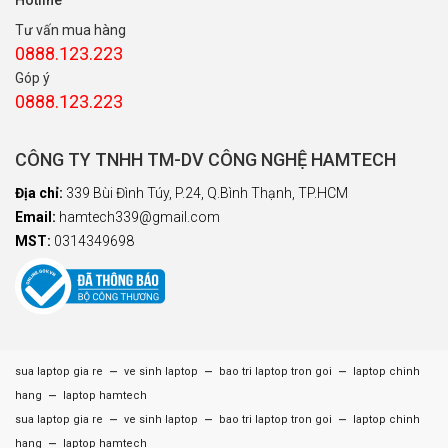
Tư vấn mua hàng
0888.123.223
Góp ý
0888.123.223
CÔNG TY TNHH TM-DV CÔNG NGHỆ HAMTECH
Địa chỉ:
339 Bùi Đình Túy, P.24, Q.Bình Thạnh, TP.HCM
Email:
hamtech339@gmail.com
MST:
0314349698
–
–
–
sua laptop gia re
ve sinh laptop
bao tri laptop tron goi
laptop chinh
–
hang
laptop hamtech
–
–
–
sua laptop gia re
ve sinh laptop
bao tri laptop tron goi
laptop chinh
–
hang
laptop hamtech