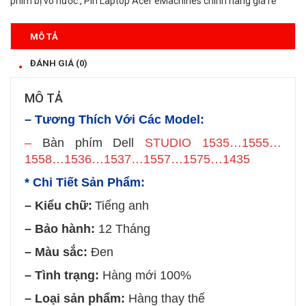
phím bị vô nước.
,
​Pin Laptop Acer eMachines​ chính hãng giá rẻ
MÔ TẢ
ĐÁNH GIÁ (0)
MÔ TẢ
– Tương Thích Với Các Model:
–
Bàn phím Dell
STUDIO 1535…1555…
1558…1536…1537…1557…1575…1435
* Chi Tiết Sản Phẩm:
– Kiểu chữ:
Tiếng anh
– Bảo hành:
12 Tháng
– Màu sắc:
Đen
– Tình trạng:
Hàng mới 100%
– Loại sản phẩm:
Hàng thay thế