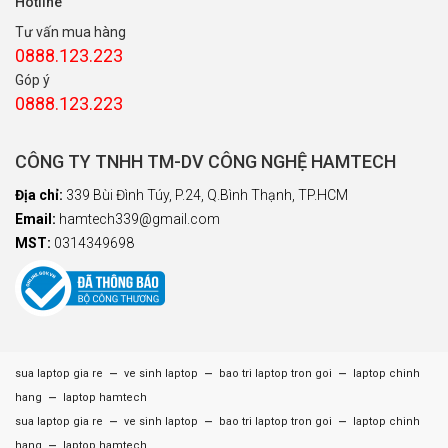
Hotline
Tư vấn mua hàng
0888.123.223
Góp ý
0888.123.223
CÔNG TY TNHH TM-DV CÔNG NGHỆ HAMTECH
Địa chỉ:
339 Bùi Đình Túy, P.24, Q.Bình Thạnh, TP.HCM
Email:
hamtech339@gmail.com
MST:
0314349698
–
–
–
sua laptop gia re
ve sinh laptop
bao tri laptop tron goi
laptop chinh
–
hang
laptop hamtech
–
–
–
sua laptop gia re
ve sinh laptop
bao tri laptop tron goi
laptop chinh
–
hang
laptop hamtech