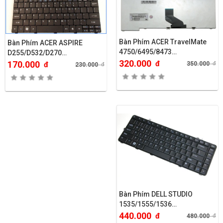
Bàn Phím ACER TravelMate
Bàn Phím ACER ASPIRE
4750/6495/8473…
D255/D532/D270…
320.000
đ
170.000
350.000
đ
đ
230.000
đ
Bàn Phím DELL STUDIO
1535/1555/1536…
440.000
đ
480.000
đ