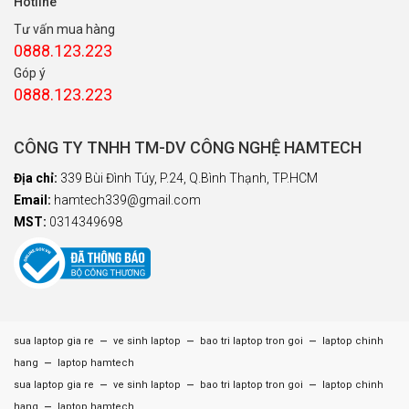
Hotline
Tư vấn mua hàng
0888.123.223
Góp ý
0888.123.223
CÔNG TY TNHH TM-DV CÔNG NGHỆ HAMTECH
Địa chỉ:
339 Bùi Đình Túy, P.24, Q.Bình Thạnh, TP.HCM
Email:
hamtech339@gmail.com
MST:
0314349698
–
–
–
sua laptop gia re
ve sinh laptop
bao tri laptop tron goi
laptop chinh
–
hang
laptop hamtech
–
–
–
sua laptop gia re
ve sinh laptop
bao tri laptop tron goi
laptop chinh
–
hang
laptop hamtech