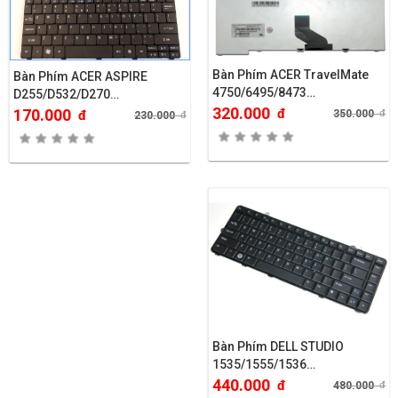
Bàn Phím ACER TravelMate
Bàn Phím ACER ASPIRE
4750/6495/8473…
D255/D532/D270…
320.000
đ
170.000
350.000
đ
đ
230.000
đ
Bàn Phím DELL STUDIO
1535/1555/1536…
440.000
đ
480.000
đ