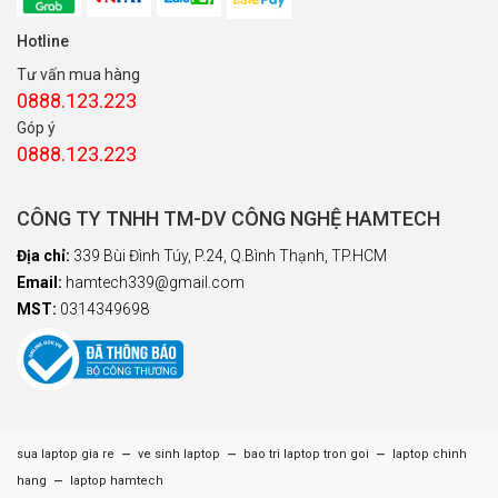
Hotline
Tư vấn mua hàng
0888.123.223
Góp ý
0888.123.223
CÔNG TY TNHH TM-DV CÔNG NGHỆ HAMTECH
Địa chỉ:
339 Bùi Đình Túy, P.24, Q.Bình Thạnh, TP.HCM
Email:
hamtech339@gmail.com
MST:
0314349698
–
–
–
sua laptop gia re
ve sinh laptop
bao tri laptop tron goi
laptop chinh
–
hang
laptop hamtech