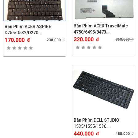
Bàn Phím ACER TravelMate
Bàn Phím ACER ASPIRE
4750/6495/8473…
D255/D532/D270…
320.000
đ
170.000
350.000
đ
đ
230.000
đ
Bàn Phím DELL STUDIO
1535/1555/1536…
440.000
đ
480.000
đ