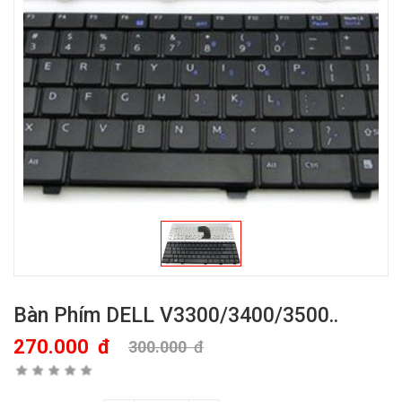
Bàn Phím DELL V3300/3400/3500..
270.000
đ
300.000
đ