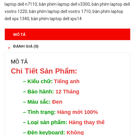
laptop dell n7110
,
bàn phím laptop dell v3300
,
bàn phím laptop dell
vostro 1220
,
bàn phím laptop dell vostro 1710
,
bàn phím laptop
dell xps 1340
,
bàn phím laptop dell xps14
MÔ TẢ
ĐÁNH GIÁ (0)
MÔ TẢ
Chi Tiế
t Sản Phẩm:
–
Kiểu chữ:
Tiếng anh
–
Bảo hành:
12 Tháng
–
Màu sắc:
Đen
–
Tình trạng:
Hàng mới 100%
–
Loại sản phẩm:
Hàng thay thế
–
Đèn keyboard:
Không