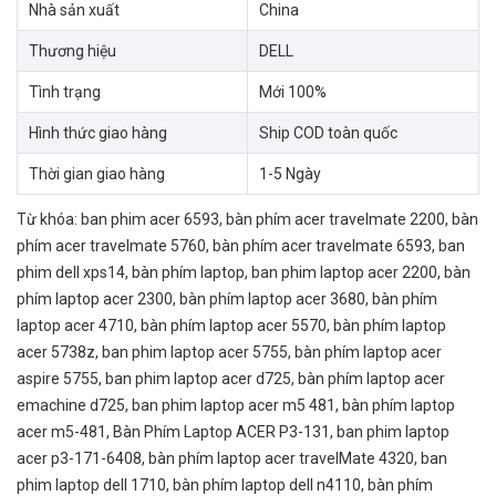
Nhà sản xuất
China
Thương hiệu
DELL
Tình trạng
Mới 100%
Hình thức giao hàng
Ship COD toàn quốc
Thời gian giao hàng
1-5 Ngày
Từ khóa:
ban phim acer 6593
,
bàn phím acer travelmate 2200
,
bàn
phím acer travelmate 5760
,
bàn phím acer travelmate 6593
,
ban
phim dell xps14
,
bàn phím laptop
,
ban phim laptop acer 2200
,
bàn
phím laptop acer 2300
,
bàn phím laptop acer 3680
,
bàn phím
laptop acer 4710
,
bàn phím laptop acer 5570
,
bàn phím laptop
acer 5738z
,
ban phim laptop acer 5755
,
bàn phím laptop acer
aspire 5755
,
ban phim laptop acer d725
,
bàn phím laptop acer
emachine d725
,
ban phim laptop acer m5 481
,
bàn phím laptop
acer m5-481
,
Bàn Phím Laptop ACER P3-131
,
ban phim laptop
acer p3-171-6408
,
bàn phím laptop acer travelMate 4320
,
ban
phim laptop dell 1710
,
bàn phím laptop dell n4110
,
bàn phím