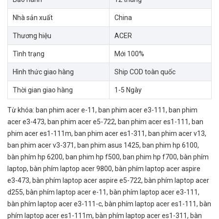
Nhà sản xuất
China
Thương hiệu
ACER
Tình trạng
Mới 100%
Hình thức giao hàng
Ship COD toàn quốc
Thời gian giao hàng
1-5 Ngày
Từ khóa:
ban phim acer e-11
,
ban phim acer e3-111
,
ban phim
acer e3-473
,
ban phim acer e5-722
,
ban phim acer es1-111
,
ban
phim acer es1-111m
,
ban phim acer es1-311
,
ban phim acer v13
,
ban phim acer v3-371
,
ban phim asus 1425
,
ban phim hp 6100
,
bàn phím hp 6200
,
ban phim hp f500
,
ban phim hp f700
,
bàn phím
laptop
,
bàn phím laptop acer 9800
,
bàn phím laptop acer aspire
e3-473
,
bàn phím laptop acer aspire e5-722
,
bàn phím laptop acer
d255
,
bàn phím laptop acer e-11
,
bàn phím laptop acer e3-111
,
bàn phím laptop acer e3-111-c
,
bàn phím laptop acer es1-111
,
bàn
phím laptop acer es1-111m
,
bàn phím laptop acer es1-311
,
bàn