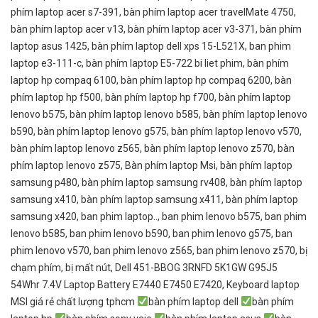
phím laptop acer s7-391
,
bàn phím laptop acer travelMate 4750
,
bàn phím laptop acer v13
,
bàn phím laptop acer v3-371
,
bàn phím
laptop asus 1425
,
bàn phím laptop dell xps 15-L521X
,
ban phim
laptop e3-111-c
,
bàn phím laptop E5-722 bi liet phim
,
bàn phím
laptop hp compaq 6100
,
bàn phím laptop hp compaq 6200
,
bàn
phím laptop hp f500
,
bàn phím laptop hp f700
,
bàn phím laptop
lenovo b575
,
bàn phím laptop lenovo b585
,
bàn phím laptop lenovo
b590
,
bàn phím laptop lenovo g575
,
bàn phím laptop lenovo v570
,
bàn phím laptop lenovo z565
,
bàn phím laptop lenovo z570
,
bàn
phím laptop lenovo z575
,
Bàn phím laptop Msi
,
bàn phím laptop
samsung p480
,
bàn phím laptop samsung rv408
,
bàn phím laptop
samsung x410
,
bàn phím laptop samsung x411
,
bàn phím laptop
samsung x420
,
ban phim laptop..
,
ban phim lenovo b575
,
ban phim
lenovo b585
,
ban phim lenovo b590
,
ban phim lenovo g575
,
ban
phim lenovo v570
,
ban phim lenovo z565
,
ban phim lenovo z570
,
bị
chạm phím
,
bị mất nút
,
Dell 451-BBOG 3RNFD 5K1GW G95J5
54Whr 7.4V Laptop Battery E7440 E7450 E7420
,
Keyboard laptop
MSI giá rẻ chất lượng tphcm
bàn phím laptop dell
bàn phím