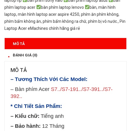
laptop hp
bàn phím sony vaio
bàn phím laptop asus
bàn
phím laptop acer
bàn phím laptop lenovo
bàn
,
màn hình
laptop
,
màn hình laptop acer aspire 4250
,
phím ăn phím không
,
phím bấm không ăn
,
phím bấm không ra chữ
,
phím bị vô nước.
,
​Pin
Laptop Acer eMachines​ chính hãng giá rẻ
MÔ TẢ
ĐÁNH GIÁ (0)
MÔ TẢ
– Tương Thích Với Các Model:
– Bàn phím Acer
S7../S7-191../S7-391../S7-
392..
* Chi Tiết Sản Phẩm:
– Kiểu chữ:
Tiếng anh
– Bảo hành:
12 Tháng