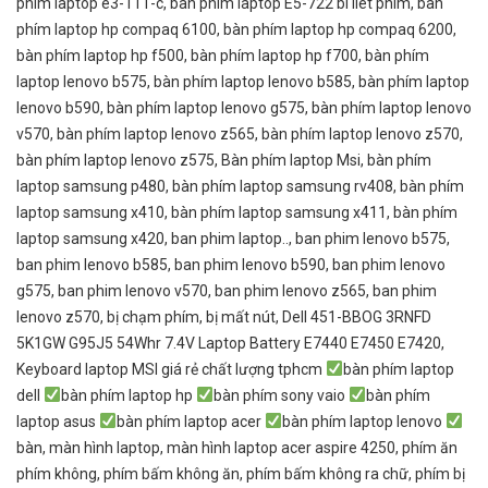
phim laptop e3-111-c
,
bàn phím laptop E5-722 bi liet phim
,
bàn
phím laptop hp compaq 6100
,
bàn phím laptop hp compaq 6200
,
bàn phím laptop hp f500
,
bàn phím laptop hp f700
,
bàn phím
laptop lenovo b575
,
bàn phím laptop lenovo b585
,
bàn phím laptop
lenovo b590
,
bàn phím laptop lenovo g575
,
bàn phím laptop lenovo
v570
,
bàn phím laptop lenovo z565
,
bàn phím laptop lenovo z570
,
bàn phím laptop lenovo z575
,
Bàn phím laptop Msi
,
bàn phím
laptop samsung p480
,
bàn phím laptop samsung rv408
,
bàn phím
laptop samsung x410
,
bàn phím laptop samsung x411
,
bàn phím
laptop samsung x420
,
ban phim laptop..
,
ban phim lenovo b575
,
ban phim lenovo b585
,
ban phim lenovo b590
,
ban phim lenovo
g575
,
ban phim lenovo v570
,
ban phim lenovo z565
,
ban phim
lenovo z570
,
bị chạm phím
,
bị mất nút
,
Dell 451-BBOG 3RNFD
5K1GW G95J5 54Whr 7.4V Laptop Battery E7440 E7450 E7420
,
Keyboard laptop MSI giá rẻ chất lượng tphcm
bàn phím laptop
dell
bàn phím laptop hp
bàn phím sony vaio
bàn phím
laptop asus
bàn phím laptop acer
bàn phím laptop lenovo
bàn
,
màn hình laptop
,
màn hình laptop acer aspire 4250
,
phím ăn
phím không
,
phím bấm không ăn
,
phím bấm không ra chữ
,
phím bị