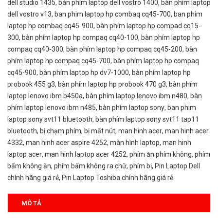
dell studio 1435
,
bàn phím laptop dell vostro 1400
,
bàn phím laptop
dell vostro v13
,
ban phim laptop hp combaq cq45-700
,
ban phim
laptop hp combaq cq45-900
,
bàn phím laptop hp compad cq15-
300
,
bàn phím laptop hp compaq cq40-100
,
bàn phím laptop hp
compaq cq40-300
,
bàn phím laptop hp compaq cq45-200
,
bàn
phím laptop hp compaq cq45-700
,
bàn phím laptop hp compaq
cq45-900
,
bàn phím laptop hp dv7-1000
,
bàn phím laptop hp
probook 455 g3
,
bàn phím laptop hp probook 470 g3
,
bàn phím
laptop lenovo ibm b450a
,
bàn phím laptop lenovo ibm n480
,
bàn
phím laptop lenovo ibm n485
,
bàn phím laptop sony
,
ban phim
laptop sony svt11 bluetooth
,
bàn phím laptop sony svt11 tap11
bluetooth
,
bị chạm phím
,
bị mất nút
,
man hinh acer
,
man hinh acer
4332
,
man hinh acer aspire 4252
,
màn hình laptop
,
man hinh
laptop acer
,
man hinh laptop acer 4252
,
phím ăn phím không
,
phím
bấm không ăn
,
phím bấm không ra chữ
,
phím bị
,
​Pin Laptop Dell
chính hãng giá rẻ
,
Pin Laptop Toshiba chính hãng giá rẻ
MÔ TẢ