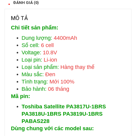
ĐÁNH GIÁ (0)
MÔ TẢ
Chi tiết sản phẩm:
Dung lượng:
4400mAh
Số cell:
6 cell
Voltage:
10.8V
Loại pin:
Li-ion
Loại sản phẩm:
Hàng thay thế
Màu sắc:
Đen
Tình trạng:
Mới 100%
Bảo hành:
06 tháng
Mã pin:
Toshiba Satellite PA3817U-1BRS
PA3818U-1BRS PA3819U-1BRS
PABAS228
Dùng chung với các model sau: