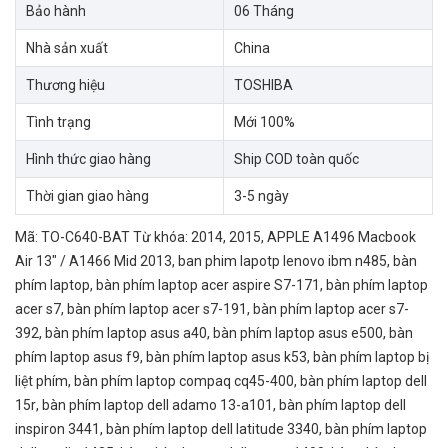
Bảo hành
06 Tháng
Nhà sản xuất
China
Thương hiệu
TOSHIBA
Tình trạng
Mới 100%
Hình thức giao hàng
Ship COD toàn quốc
Thời gian giao hàng
3-5 ngày
Mã:
TO-C640-BAT
Từ khóa:
2014
,
2015
,
APPLE A1496 Macbook
Air 13″ / A1466 Mid 2013
,
ban phim lapotp lenovo ibm n485
,
bàn
phím laptop
,
bàn phím laptop acer aspire S7-171
,
bàn phím laptop
acer s7
,
bàn phím laptop acer s7-191
,
bàn phím laptop acer s7-
392
,
bàn phím laptop asus a40
,
bàn phím laptop asus e500
,
bàn
phím laptop asus f9
,
bàn phím laptop asus k53
,
bàn phím laptop bị
liệt phím
,
bàn phím laptop compaq cq45-400
,
bàn phím laptop dell
15r
,
bàn phím laptop dell adamo 13-a101
,
bàn phím laptop dell
inspiron 3441
,
bàn phím laptop dell latitude 3340
,
bàn phím laptop