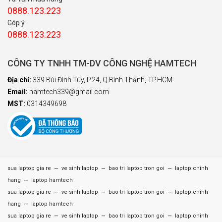
0888.123.223
Góp ý
0888.123.223
CÔNG TY TNHH TM-DV CÔNG NGHỆ HAMTECH
Địa chỉ:
339 Bùi Đình Túy, P.24, Q.Bình Thạnh, TP.HCM
Email:
hamtech339@gmail.com
MST:
0314349698
–
–
–
sua laptop gia re
ve sinh laptop
bao tri laptop tron goi
laptop chinh
–
hang
laptop hamtech
–
–
–
sua laptop gia re
ve sinh laptop
bao tri laptop tron goi
laptop chinh
–
hang
laptop hamtech
–
–
–
sua laptop gia re
ve sinh laptop
bao tri laptop tron goi
laptop chinh