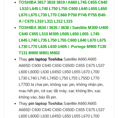
TOSHIBA 3817 3818 3819 / A660 L745 C655 C640
L510 L645 L740 L750 L755 C600 L640 L655 L650
L670 L675 L730 L770 C660 P750 P745 P755 B40-
A / C670 L310 L311 L312 L315
TOSHIBA 3634 / 3635 / 3636 / Satellite M300-U400
C640 C655 L510 M305 U505 L650 L655 L745
L645 L740 L735 L750 L755 C600 L640 L670 L675
L730 L770 L635 L630 U405 / Portege M900 T130
T131 M800 M801 M802
Thay
pin laptop Toshiba
Satellite A660 A665
A665D C600 C640 C650 C650D C655 C675 L537
L600 L600D L630 L645D L650 L655 L670 L700
L730 L740 L745 L745D L750 L755 L755D L770
L770D bị chai pin, không sạc pin, không nhận pin,
mau hết pin, rút sạc tắt máy, sạc không lên, sạc
không vào, báo lỗi pin.
Thay
pin laptop Toshiba
Satellite A660 A665
A665D C600 C640 C650 C650D C655 C675 L537
L600 L600D L630 L645D L650 L655 L670 L700