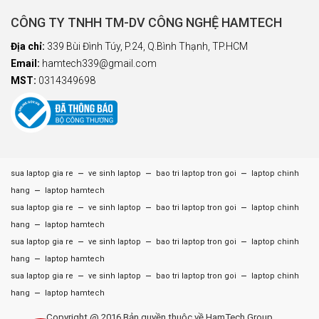
CÔNG TY TNHH TM-DV CÔNG NGHỆ HAMTECH
Địa chỉ:
339 Bùi Đình Túy, P.24, Q.Bình Thạnh, TP.HCM
Email:
hamtech339@gmail.com
MST:
0314349698
–
–
–
sua laptop gia re
ve sinh laptop
bao tri laptop tron goi
laptop chinh
–
hang
laptop hamtech
–
–
–
sua laptop gia re
ve sinh laptop
bao tri laptop tron goi
laptop chinh
–
hang
laptop hamtech
–
–
–
sua laptop gia re
ve sinh laptop
bao tri laptop tron goi
laptop chinh
–
hang
laptop hamtech
–
–
–
sua laptop gia re
ve sinh laptop
bao tri laptop tron goi
laptop chinh
–
hang
laptop hamtech
Copyright @ 2016 Bản quyền thuộc về HamTech Group