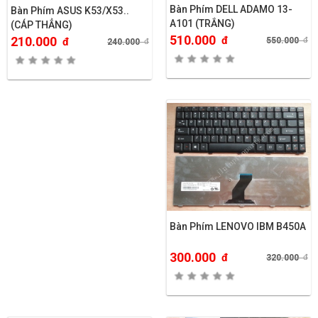
Bàn Phím DELL ADAMO 13-
Bàn Phím ASUS K53/X53..
A101 (TRẮNG)
(CÁP THẲNG)
510.000
đ
210.000
550.000
đ
đ
240.000
đ
Bàn Phím LENOVO IBM B450A
300.000
đ
320.000
đ