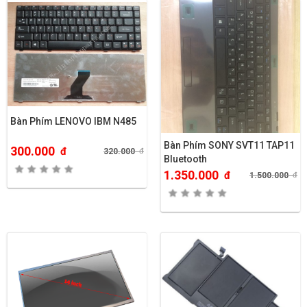
Bàn Phím LENOVO IBM N485
Bàn Phím SONY SVT11 TAP11
300.000
đ
320.000
đ
Bluetooth
1.350.000
đ
1.500.000
đ