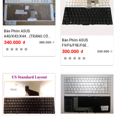
Bàn Phím ASUS
A40/X43/X44… (TRẮNG CÓ
Bàn Phím ASUS
KHUNG)
340.000
đ
380.000
đ
F9/F6/F9E/F6E…
300.000
đ
330.000
đ