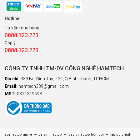
Hotline
Tư vấn mua hàng
0888.123.223
Góp ý
0888.123.223
CÔNG TY TNHH TM-DV CÔNG NGHỆ HAMTECH
Địa chỉ:
339 Bùi Đình Túy, P.24, Q.Bình Thạnh, TP.HCM
Email:
hamtech339@gmail.com
MST:
0314349698
–
–
–
sua laptop gia re
ve sinh laptop
bao tri laptop tron goi
laptop chinh