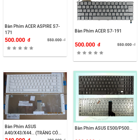
Bàn Phím ACER ASPIRE S7-
Bàn Phím ACER S7-191
171
500.000
đ
550.000
đ
500.000
đ
550.000
đ
Bàn Phím ASUS
Bàn Phím ASUS E500/P500…
A40/X43/X44… (TRẮNG CÓ
KHUNG)