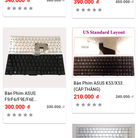
340.000
đ
380.000
đ
390.000
đ
450.000
đ
Bàn Phím ASUS K53/X53..
(CÁP THẲNG)
Bàn Phím ASUS
210.000
đ
240.000
đ
F9/F6/F9E/F6E…
300.000
đ
330.000
đ