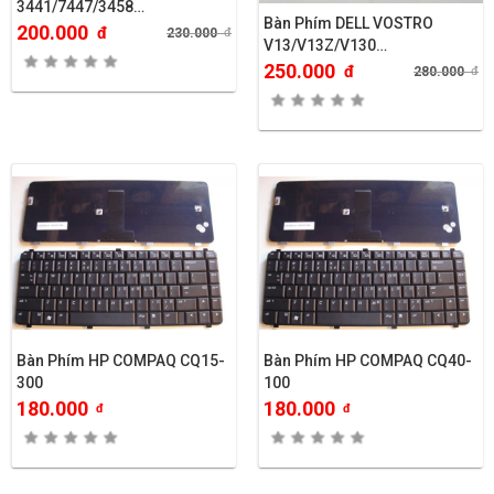
3441/7447/3458…
Bàn Phím DELL VOSTRO
200.000
đ
230.000
đ
V13/V13Z/V130…
250.000
đ
280.000
đ
Bàn Phím HP COMPAQ CQ15-
Bàn Phím HP COMPAQ CQ40-
300
100
180.000
180.000
đ
đ