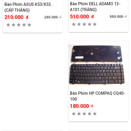
Bàn Phím DELL ADAMO 13-
Bàn Phím ASUS K53/X53..
A101 (TRẮNG)
(CÁP THẲNG)
510.000
đ
210.000
550.000
đ
đ
240.000
đ
Bàn Phím HP COMPAQ CQ40-
100
180.000
đ