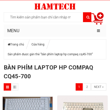
MENU
Trang chủ
Cửa hàng
Sản phẩm được gắn thẻ “bàn phím laptop hp compaq cq45-700”
BÀN PHÍM LAPTOP HP COMPAQ
CQ45-700
1
2
NEXT »