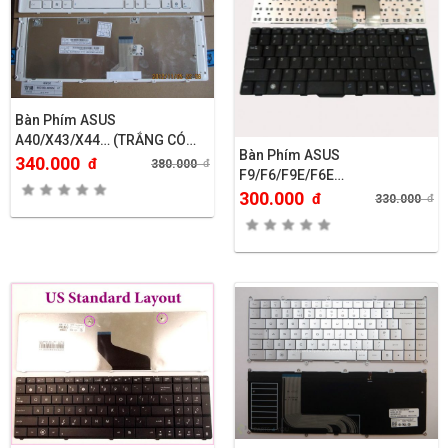
Bàn Phím ASUS
A40/X43/X44… (TRẮNG CÓ
Bàn Phím ASUS
KHUNG)
340.000
đ
380.000
đ
F9/F6/F9E/F6E…
300.000
đ
330.000
đ