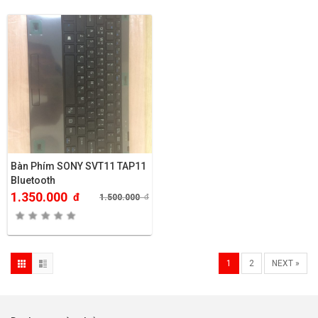
Bàn Phím SONY SVT11 TAP11
Bluetooth
1.350.000
đ
1.500.000
đ
1
2
NEXT »