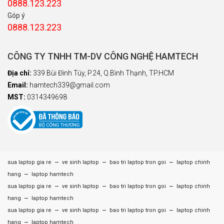
0888.123.223
Góp ý
0888.123.223
CÔNG TY TNHH TM-DV CÔNG NGHỆ HAMTECH
Địa chỉ:
339 Bùi Đình Túy, P.24, Q.Bình Thạnh, TP.HCM
Email:
hamtech339@gmail.com
MST:
0314349698
–
–
–
sua laptop gia re
ve sinh laptop
bao tri laptop tron goi
laptop chinh
–
hang
laptop hamtech
–
–
–
sua laptop gia re
ve sinh laptop
bao tri laptop tron goi
laptop chinh
–
hang
laptop hamtech
–
–
–
sua laptop gia re
ve sinh laptop
bao tri laptop tron goi
laptop chinh
–
hang
laptop hamtech