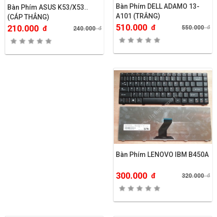
Bàn Phím DELL ADAMO 13-
Bàn Phím ASUS K53/X53..
A101 (TRẮNG)
(CÁP THẲNG)
510.000
đ
210.000
550.000
đ
đ
240.000
đ
Bàn Phím LENOVO IBM B450A
300.000
đ
320.000
đ