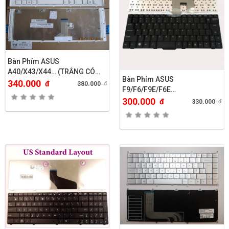
Bàn Phím ASUS
A40/X43/X44… (TRẮNG CÓ
Bàn Phím ASUS
KHUNG)
340.000
đ
380.000
đ
F9/F6/F9E/F6E…
300.000
đ
330.000
đ