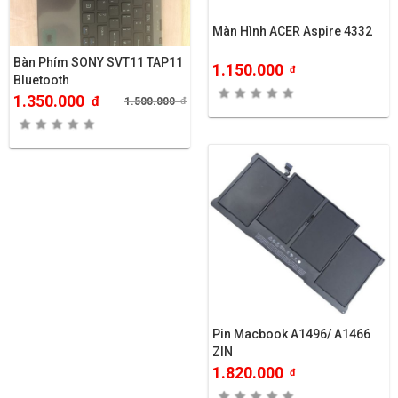
Màn Hình ACER Aspire 4332
Bàn Phím SONY SVT11 TAP11
1.150.000
đ
Bluetooth
1.350.000
đ
1.500.000
đ
Pin Macbook A1496/ A1466
ZIN
1.820.000
đ