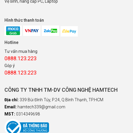
Vệ sinh, nâng cấp PC, Laptop
Hình thức thanh toán
Hotline
Tư vấn mua hàng
0888.123.223
Góp ý
0888.123.223
CÔNG TY TNHH TM-DV CÔNG NGHỆ HAMTECH
Địa chỉ:
339 Bùi Đình Túy, P.24, Q.Bình Thạnh, TP.HCM
Email:
hamtech339@gmail.com
MST:
0314349698