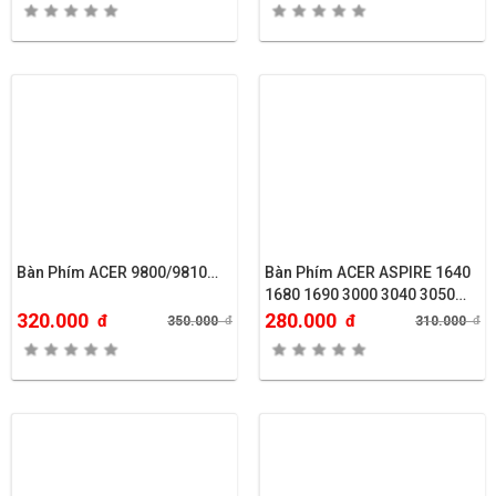
Bàn Phím ACER 9800/9810…
Bàn Phím ACER ASPIRE 1640
1680 1690 3000 3040 3050
3500 3620 3680 3684 3660
320.000
280.000
đ
đ
350.000
đ
310.000
đ
5570 5570Z 5580 5590 5560
5560G 5600 5600U 5670