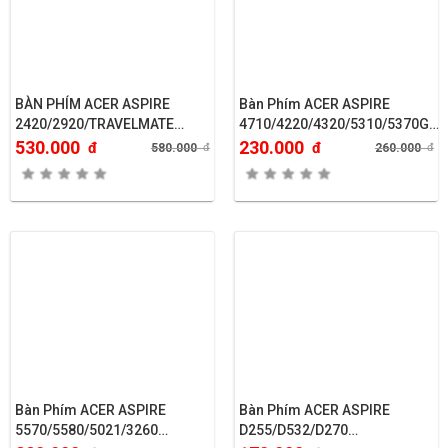
BÀN PHÍM ACER ASPIRE
Bàn Phím ACER ASPIRE
2420/2920/TRAVELMATE
4710/4220/4320/5310/5370G…
6252..
530.000
230.000
đ
đ
580.000
đ
260.000
đ
Bàn Phím ACER ASPIRE
Bàn Phím ACER ASPIRE
5570/5580/5021/3260…
D255/D532/D270…