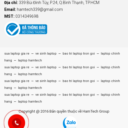
Địa chỉ:
339 Bùi Đình Túy, P.24, Q.Bình Thạnh, TP.HCM
Email:
hamtech339@gmail.com
MST:
0314349698
–
–
–
sua laptop gia re
ve sinh laptop
bao tri laptop tron goi
laptop chinh
–
hang
laptop hamtech
–
–
–
sua laptop gia re
ve sinh laptop
bao tri laptop tron goi
laptop chinh
–
hang
laptop hamtech
–
–
–
sua laptop gia re
ve sinh laptop
bao tri laptop tron goi
laptop chinh
–
hang
laptop hamtech
–
–
–
sua laptop gia re
ve sinh laptop
bao tri laptop tron goi
laptop chinh
–
hang
laptop hamtech
Copyright @ 2016 Bản quyền thuộc về HamTech Group