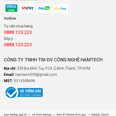
Hotline
Tư vấn mua hàng
0888.123.223
Góp ý
0888.123.223
CÔNG TY TNHH TM-DV CÔNG NGHỆ HAMTECH
Địa chỉ:
339 Bùi Đình Túy, P.24, Q.Bình Thạnh, TP.HCM
Email:
hamtech339@gmail.com
MST:
0314349698
–
–
–
sua laptop gia re
ve sinh laptop
bao tri laptop tron goi
laptop chinh