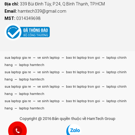
Địa chỉ:
339 Bùi Đình Túy, P.24, Q.Bình Thạnh, TP.HCM
Email:
hamtech339@gmail.com
MST:
0314349698
–
–
–
sua laptop gia re
ve sinh laptop
bao tri laptop tron goi
laptop chinh
–
hang
laptop hamtech
–
–
–
sua laptop gia re
ve sinh laptop
bao tri laptop tron goi
laptop chinh
–
hang
laptop hamtech
–
–
–
sua laptop gia re
ve sinh laptop
bao tri laptop tron goi
laptop chinh
–
hang
laptop hamtech
–
–
–
sua laptop gia re
ve sinh laptop
bao tri laptop tron goi
laptop chinh
–
hang
laptop hamtech
Copyright @ 2016 Bản quyền thuộc về HamTech Group