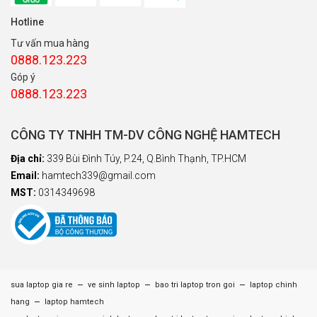
Hotline
Tư vấn mua hàng
0888.123.223
Góp ý
0888.123.223
CÔNG TY TNHH TM-DV CÔNG NGHỆ HAMTECH
Địa chỉ:
339 Bùi Đình Túy, P.24, Q.Bình Thạnh, TP.HCM
Email:
hamtech339@gmail.com
MST:
0314349698
–
–
–
sua laptop gia re
ve sinh laptop
bao tri laptop tron goi
laptop chinh
–
hang
laptop hamtech