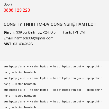
Góp ý
0888.123.223
CÔNG TY TNHH TM-DV CÔNG NGHỆ HAMTECH
Địa chỉ:
339 Bùi Đình Túy, P.24, Q.Bình Thạnh, TP.HCM
Email:
hamtech339@gmail.com
MST:
0314349698
–
–
–
sua laptop gia re
ve sinh laptop
bao tri laptop tron goi
laptop chinh
–
hang
laptop hamtech
–
–
–
sua laptop gia re
ve sinh laptop
bao tri laptop tron goi
laptop chinh
–
hang
laptop hamtech
–
–
–
sua laptop gia re
ve sinh laptop
bao tri laptop tron goi
laptop chinh
–
hang
laptop hamtech
–
–
–
sua laptop gia re
ve sinh laptop
bao tri laptop tron goi
laptop chinh
–
hang
laptop hamtech