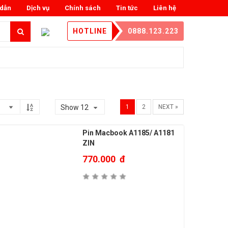
dẫn
Dịch vụ
Chính sách
Tin tức
Liên hệ
HOTLINE
0888.123.223
Show 12
1
2
NEXT »
Pin Macbook A1185/ A1181
ZIN
770.000
đ