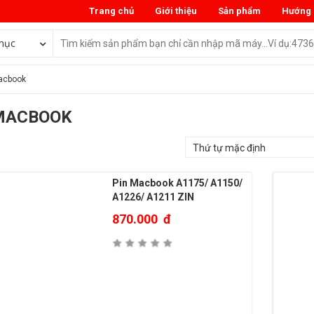
Trang chủ
Giới thiệu
Sản phẩm
Hướng 
mục
acbook
MACBOOK
Pin Macbook A1175/ A1150/
A1226/ A1211 ZIN
870.000
đ