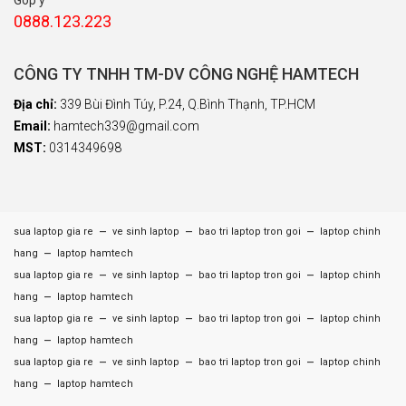
Góp ý
0888.123.223
CÔNG TY TNHH TM-DV CÔNG NGHỆ HAMTECH
Địa chỉ:
339 Bùi Đình Túy, P.24, Q.Bình Thạnh, TP.HCM
Email:
hamtech339@gmail.com
MST:
0314349698
–
–
–
sua laptop gia re
ve sinh laptop
bao tri laptop tron goi
laptop chinh
–
hang
laptop hamtech
–
–
–
sua laptop gia re
ve sinh laptop
bao tri laptop tron goi
laptop chinh
–
hang
laptop hamtech
–
–
–
sua laptop gia re
ve sinh laptop
bao tri laptop tron goi
laptop chinh
–
hang
laptop hamtech
–
–
–
sua laptop gia re
ve sinh laptop
bao tri laptop tron goi
laptop chinh
–
hang
laptop hamtech