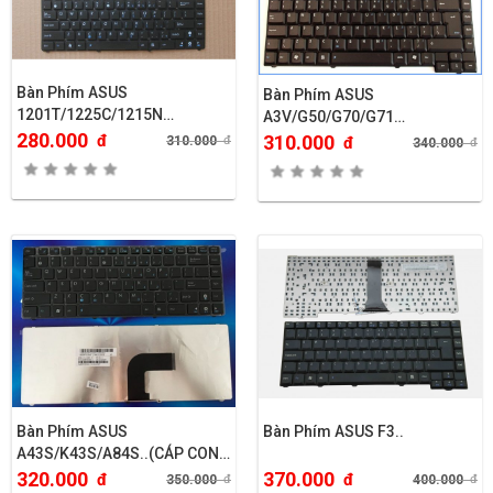
Bàn Phím ASUS
Bàn Phím ASUS
1201T/1225C/1215N…
A3V/G50/G70/G71…
280.000
đ
310.000
310.000
đ
đ
340.000
đ
Bàn Phím ASUS
Bàn Phím ASUS F3..
A43S/K43S/A84S..(CÁP CONG
PHẢI)
320.000
370.000
đ
đ
350.000
đ
400.000
đ