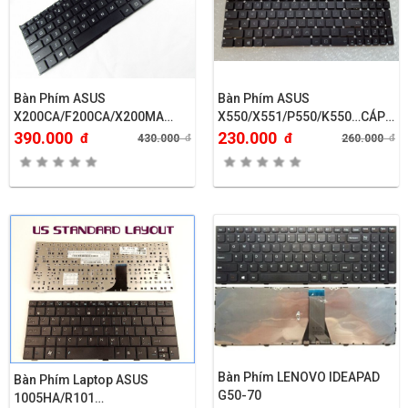
Bàn Phím ASUS
Bàn Phím ASUS
X200CA/F200CA/X200MA…
X550/X551/P550/K550…CÁP
DÀI
390.000
230.000
đ
đ
430.000
đ
260.000
đ
Bàn Phím LENOVO IDEAPAD
Bàn Phím Laptop ASUS
G50-70
1005HA/R101…