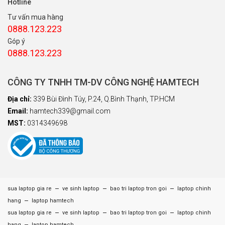
Hotline
Tư vấn mua hàng
0888.123.223
Góp ý
0888.123.223
CÔNG TY TNHH TM-DV CÔNG NGHỆ HAMTECH
Địa chỉ:
339 Bùi Đình Túy, P.24, Q.Bình Thạnh, TP.HCM
Email:
hamtech339@gmail.com
MST:
0314349698
–
–
–
sua laptop gia re
ve sinh laptop
bao tri laptop tron goi
laptop chinh
–
hang
laptop hamtech
–
–
–
sua laptop gia re
ve sinh laptop
bao tri laptop tron goi
laptop chinh
hang
laptop hamtech