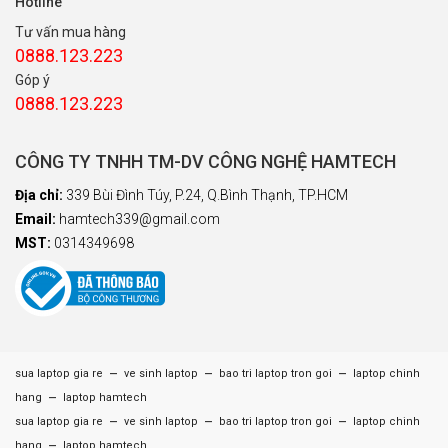
Hotline
Tư vấn mua hàng
0888.123.223
Góp ý
0888.123.223
CÔNG TY TNHH TM-DV CÔNG NGHỆ HAMTECH
Địa chỉ:
339 Bùi Đình Túy, P.24, Q.Bình Thạnh, TP.HCM
Email:
hamtech339@gmail.com
MST:
0314349698
–
–
–
sua laptop gia re
ve sinh laptop
bao tri laptop tron goi
laptop chinh
–
hang
laptop hamtech
–
–
–
sua laptop gia re
ve sinh laptop
bao tri laptop tron goi
laptop chinh
–
hang
laptop hamtech