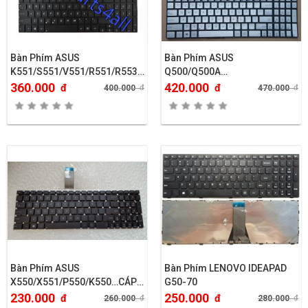
Bàn Phím ASUS
Bàn Phím ASUS
K551/S551/V551/R551/R553…
Q500/Q500A…
360.000
420.000
đ
đ
400.000
đ
470.000
đ
Bàn Phím ASUS
Bàn Phím LENOVO IDEAPAD
X550/X551/P550/K550…CÁP
G50-70
DÀI
230.000
250.000
đ
đ
260.000
đ
280.000
đ