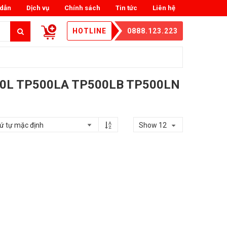
dẫn
Dịch vụ
Chính sách
Tin tức
Liên hệ
HOTLINE
0888.123.223
0L TP500LA TP500LB TP500LN
Show 12