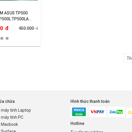
M ASUS TP500
P500L TP500LA
B TP500LN
00
đ
450.000
đ
sửa chữa
Hình thức thanh toán
 máy tính Laptop
 máy tính PC
Hotline
 Macbook
 Surface