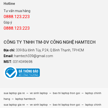
Hotline
Tư vấn mua hàng
0888.123.223
Góp ý
0888.123.223
CÔNG TY TNHH TM-DV CÔNG NGHỆ HAMTECH
Địa chỉ:
339 Bùi Đình Túy, P.24, Q.Bình Thạnh, TP.HCM
Email:
hamtech339@gmail.com
MST:
0314349698
–
–
–
sua laptop gia re
ve sinh laptop
bao tri laptop tron goi
laptop chinh
–
hang
laptop hamtech
–
–
–
sua laptop gia re
ve sinh laptop
bao tri laptop tron goi
laptop chinh