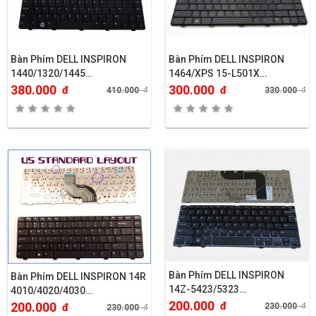
Bàn Phím DELL INSPIRON
Bàn Phím DELL INSPIRON
1440/1320/1445…
1464/XPS 15-L501X…
380.000
300.000
đ
đ
410.000
đ
330.000
đ
Bàn Phím DELL INSPIRON
Bàn Phím DELL INSPIRON 14R
14Z-5423/5323…
4010/4020/4030…
200.000
đ
200.000
230.000
đ
đ
230.000
đ